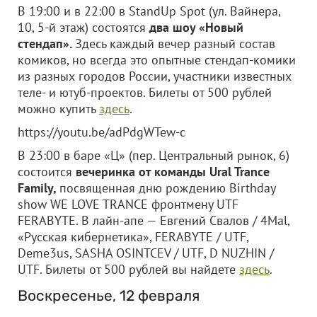
В 19:00 и в 22:00 в StandUp Spot (ул. Вайнера,
10, 5-й этаж) состоятся
два шоу «Новый
стендап».
Здесь каждый вечер разный состав
комиков, но всегда это опытные стендап-комики
из разных городов России, участники известных
теле- и ютуб-проектов. Билеты от 500 рублей
можно купить
здесь
.
https://youtu.be/adPdgWTew-c
В 23:00 в баре «Ц» (пер. Центральный рынок, 6)
состоится
вечеринка от команды Ural Trance
Family,
посвященная дню рождению Birthday
show WE LOVE TRANCE фронтмену UTF
FERABYTE. В лайн-апе — Евгений Свалов / 4Mal,
«Русская кибернетика», FERABYTE / UTF,
Deme3us, SASHA OSINTCEV / UTF, D NUZHIN /
UTF. Билеты от 500 рублей вы найдете
здесь
.
Воскресенье, 12 февраля