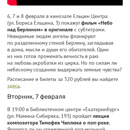
6, 7 и 8 февраля в кинозале Ельцин Центра
(ул. Бориса Ельцина, 3) покажут
фильм «Небо
над Берлином» в оригинале
с субтитрами.
Невидимые людям ангелы фланируют
по разделенному стеной Берлину, заглядывая
в дома, мысли и души его обитателей. Один
из них готов променять вечность в раю
на любовь акробатки из цирка. Но по силам ли
небесному созданию выдержать земные чувства?
Расписание и билеты за 320 рублей вы найдете
здесь
.
Вторник, 7 февраля
В 19:00 в Библиотечном центре «Екатеринбург»
(ул. Мамина-Сибиряка, 193) пройдет
лекция
композитора Тимофея Чаплюка о поп-роке.
Является ли он утяжеленной поп-музыкой