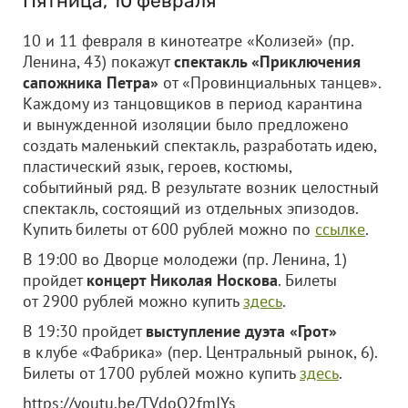
Пятница, 10 февраля
10 и 11 февраля в кинотеатре «Колизей» (пр.
Ленина, 43) покажут
спектакль «Приключения
сапожника Петра»
от «Провинциальных танцев».
Каждому из танцовщиков в период карантина
и вынужденной изоляции было предложено
создать маленький спектакль, разработать идею,
пластический язык, героев, костюмы,
событийный ряд. В результате возник целостный
спектакль, состоящий из отдельных эпизодов.
Купить билеты от 600 рублей можно по
ссылке
.
В 19:00 во Дворце молодежи (пр. Ленина, 1)
пройдет
концерт Николая Носкова
. Билеты
от 2900 рублей можно купить
здесь
.
В 19:30 пройдет
выступление дуэта «Грот»
в клубе «Фабрика» (пер. Центральный рынок, 6).
Билеты от 1700 рублей можно купить
здесь
.
https://youtu.be/TVdoQ2fmIYs