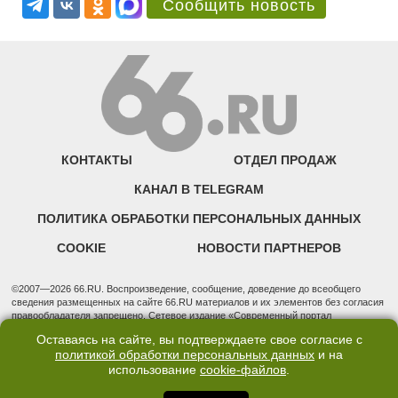
Сообщить новость
КОНТАКТЫ
ОТДЕЛ ПРОДАЖ
КАНАЛ В TELEGRAM
ПОЛИТИКА ОБРАБОТКИ ПЕРСОНАЛЬНЫХ ДАННЫХ
COOKIE
НОВОСТИ ПАРТНЕРОВ
©2007—2026 66.RU. Воспроизведение, сообщение, доведение до всеобщего
сведения размещенных на сайте 66.RU материалов и их элементов без согласия
правообладателя запрещено. Сетевое издание «Современный портал
Екатеринбурга — «66.ru» (18+) зарегистрировано Федеральной службой по
Оставаясь на сайте, вы подтверждаете свое согласие с
надзору в сфере связи, информационных технологий и массовых коммуникаций
политикой обработки персональных данных
и на
(Роскомнадзор). Регистрационный номер ЭЛ № ФС 77 - 76634 от 02.09.2019
использование
cookie-файлов
.
Учредитель: Общество с ограниченной ответственностью "66.ру". Юридический
адрес: 620014, Свердловская обл., г. Екатеринбург, ул. Бориса Ельцина, строение
3, оф. 7015 Фактический адрес редакции и отдела продаж: 620014, Свердловская