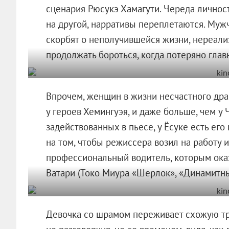
сценария Рюсукэ Хамагути. Череда лично
на другой, нарративы переплетаются. Муж
скорбят о неполучившейся жизни, нереали
продолжать бороться, когда потеряно глав
Впрочем, женщин в жизни несчастного драм
у героев Хемингуэя, и даже больше, чем у 
задействованных в пьесе, у Ёсуке есть ег
на том, чтобы режиссера возил на работу 
профессиональный водитель, которым ока
Ватари (Токо Миура «Шерлок», «Динамитны
Девочка со шрамом переживает схожую тра