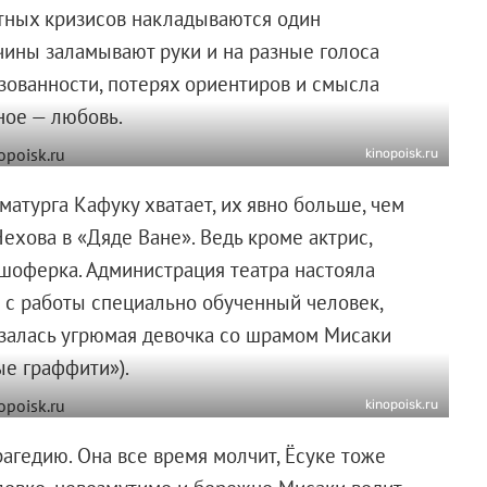
стных кризисов накладываются один
чины заламывают руки и на разные голоса
зованности, потерях ориентиров и смысла
ное — любовь.
kinopoisk.ru
атурга Кафуку хватает, их явно больше, чем
Чехова в «Дяде Ване». Ведь кроме актрис,
о шоферка. Администрация театра настояла
и с работы специально обученный человек,
залась угрюмая девочка со шрамом Мисаки
е граффити»).
kinopoisk.ru
гедию. Она все время молчит, Ёсуке тоже