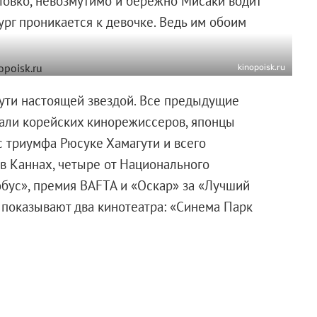
к ловко, невозмутимо и бережно Мисаки водит
рг проникается к девочке. Ведь им обоим
kinopoisk.ru
ути настоящей звездой. Все предыдущие
ечали корейских кинорежиссеров, японцы
ас триумфа Рюсуке Хамагути и всего
 в Каннах, четыре от Национального
бус», премия BAFTA и «Оскар» за «Лучший
 показывают два кинотеатра: «Синема Парк