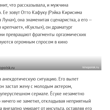
нит, что рассказывала, и мужчина
. Ее зовут Отто Кафуку (Рэйка Кирисима
уна»), она знаменитая сценаристка, а его —
 крепчает», «Куклы»), он драматург
 они превращают фрагменты оргазмических
зуются огромным спросом в кино
kinopoisk.ru
 анекдотическую ситуацию. Его вылет
он застал жену с молодым актером,
суперуспешном сериале. Ёсуке незаметно
то ничего не заметил, откладывая неприятный
 внезапно умирает от инсульта, оставляя его