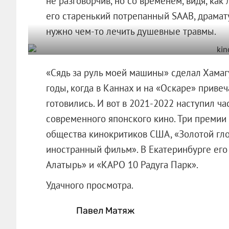
не разговорчив, но со временем, видя, ка
его старенький потрепанный SAAB, драмату
нужно чем-то лечить душевные травмы.
«Сядь за руль моей машины» сделал Хамаг
годы, когда в Каннах и на «Оскаре» прив
готовились. И вот в 2021-2022 наступил ч
современного японского кино. Три премии
общества кинокритиков США, «Золотой гло
иностранный фильм». В Екатеринбурге его
Алатырь» и «КАРО 10 Радуга Парк».
Удачного просмотра.
Павел Матяж