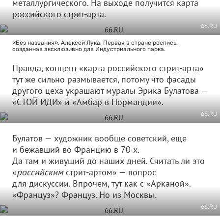
металлургического. На выходе получится карта
российского стрит-арта.
66.RU
«Без названия», Алексей Лука. Первая в стране роспись,
созданная эксклюзивно для Индустриального парка.
Правда, концепт «карта российского стрит-арта»
тут же сильно размывается, потому что фасады
другого цеха украшают муралы Эрика Булатова —
«СТОЙ ИДИ» и «Амбар в Нормандии».
66.RU
Булатов — художник вообще советский, еще
и бежавший во Францию в 70-х.
Да там и живущий до наших дней. Считать ли это
«
российским
стрит-артом» — вопрос
для дискуссии. Впрочем, тут как с «Арканой».
«Француз»? Француз. Но из Москвы.
66.RU