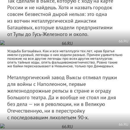
Так сделали в Выксе, которую с ходу на карте
России и не найдешь. Хотя и назвать городок
совсем безвестной дырой нельзя: это одна
из вотчин металлургической династии
Баташёвых, которые владели предприятиями
от Тулы до Гусь-Железного и около.
66.RU
Усадьба Баташёвых. Как и все металлурги тех лет, нрав братья
имели суровый, легенды о них ходили разные. Причем удивительно
похожие на все другие легенды про всех других металлургов:
опять тайные ходы, опять фальшивомонетничество. Ровно такие
же байки пересказывают в Невьянске, только про Демидовых.
Металлургический завод Выксы отливал пушки
для войны с Наполеоном, первые
железнодорожные рельсы в стране и ограду
Большого театра. Да и вообще не стоял ни дня
без дела — ни в революции, ни в Великую
Отечественную, ни в перестройку
с последовавшим лихолетьем 90-х.
66.RU