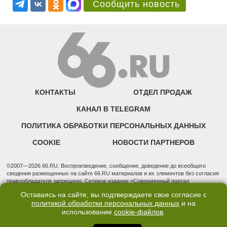
Сообщить новость
КОНТАКТЫ
ОТДЕЛ ПРОДАЖ
КАНАЛ В TELEGRAM
ПОЛИТИКА ОБРАБОТКИ ПЕРСОНАЛЬНЫХ ДАННЫХ
COOKIE
НОВОСТИ ПАРТНЕРОВ
©2007—2026 66.RU. Воспроизведение, сообщение, доведение до всеобщего
сведения размещенных на сайте 66.RU материалов и их элементов без согласия
правообладателя запрещено. Сетевое издание «Современный портал
Екатеринбурга — «66.ru» (18+) зарегистрировано Федеральной службой по
Оставаясь на сайте, вы подтверждаете свое согласие с
надзору в сфере связи, информационных технологий и массовых коммуникаций
политикой обработки персональных данных
и на
(Роскомнадзор). Регистрационный номер ЭЛ № ФС 77 - 76634 от 02.09.2019
использование
cookie-файлов
.
Учредитель: Общество с ограниченной ответственностью "66.ру". Юридический
адрес: 620014, Свердловская обл., г. Екатеринбург, ул. Бориса Ельцина, строение
3, оф. 7015 Фактический адрес редакции и отдела продаж: 620014, Свердловская