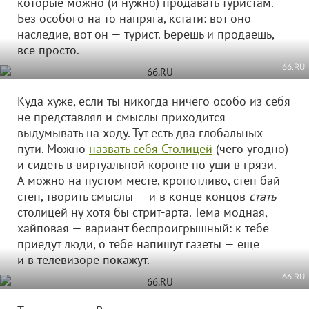
которые можно (и нужно) продавать туристам.
Без особого на то напряга, кстати: вот оно
наследие, вот он — турист. Берешь и продаешь,
все просто.
66.RU
Куда хуже, если ты никогда ничего особо из себя
не представлял и смыслы приходится
выдумывать на ходу. Тут есть два глобальных
пути. Можно
назвать себя Столицей
(чего угодно)
и сидеть в виртуальной короне по уши в грязи.
А можно на пустом месте, кропотливо, степ бай
степ, творить смыслы — и в конце концов
стать
столицей ну хотя бы стрит-арта. Тема модная,
хайповая — вариант беспроигрышный: к тебе
приедут люди, о тебе напишут газеты — еще
и в телевизоре покажут.
66.RU