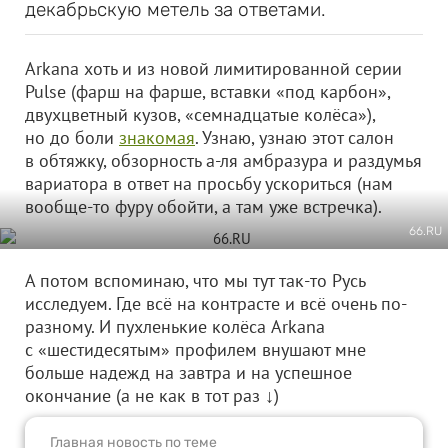
декабрьскую метель за ответами.
Arkana хоть и из новой лимитированной серии
Pulse (фарш на фарше, вставки «под карбон»,
двухцветный кузов, «семнадцатые колёса»),
но до боли
знакомая
. Узнаю, узнаю этот салон
в обтяжку, обзорность а-ля амбразура и раздумья
вариатора в ответ на просьбу ускориться (нам
вообще-то фуру обойти, а там уже встречка).
66.RU
А потом вспоминаю, что мы тут так-то Русь
исследуем. Где всё на контрасте и всё очень по-
разному. И пухленькие колёса Arkana
с «шестидесятым» профилем внушают мне
больше надежд на завтра и на успешное
окончание (а не как в тот раз ↓)
Главная новость по теме