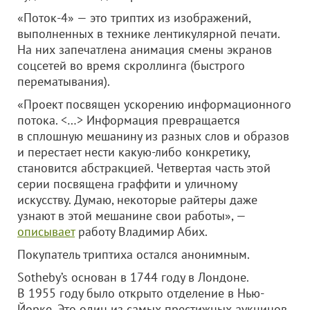
«Поток-4» — это триптих из изображений,
выполненных в технике лентикулярной печати.
На них запечатлена анимация смены экранов
соцсетей во время скроллинга (быстрого
перематывания).
«Проект посвящен ускорению информационного
потока. <…> Информация превращается
в сплошную мешанину из разных слов и образов
и перестает нести какую-либо конкретику,
становится абстракцией. Четвертая часть этой
серии посвящена граффити и уличному
искусству. Думаю, некоторые райтеры даже
узнают в этой мешанине свои работы», —
описывает
работу Владимир Абих.
Покупатель триптиха остался анонимным.
Sotheby’s основан в 1744 году в Лондоне.
В 1955 году было открыто отделение в Нью-
Йорке. Это один из самых престижных аукцинов,