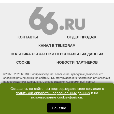
КОНТАКТЫ
ОТДЕЛ ПРОДАЖ
КАНАЛ В TELEGRAM
ПОЛИТИКА ОБРАБОТКИ ПЕРСОНАЛЬНЫХ ДАННЫХ
COOKIE
НОВОСТИ ПАРТНЕРОВ
©2007—2026 66.RU. Воспроизведение, сообщение, доведение до всеобщего
сведения размещенных на сайте 66.RU материалов и их элементов без согласия
правообладателя запрещено. Сетевое издание «Современный портал
Екатеринбурга — «66.ru» (18+) зарегистрировано Федеральной службой по
Оставаясь на сайте, вы подтверждаете свое согласие с
надзору в сфере связи, информационных технологий и массовых коммуникаций
политикой обработки персональных данных
и на
(Роскомнадзор). Регистрационный номер ЭЛ № ФС 77 - 76634 от 02.09.2019
использование
cookie-файлов
.
Учредитель: Общество с ограниченной ответственностью "66.ру". Юридический
адрес: 620014, Свердловская обл., г. Екатеринбург, ул. Бориса Ельцина, строение
3, оф. 7015 Фактический адрес редакции и отдела продаж: 620014, Свердловская
Понятно
обл., г. Екатеринбург, ул. Бориса Ельцина, д. 3, оф. 7015, +7 (343) 288-50-66
info@news.66.ru Главный редактор: Шлыков Дмитрий Владимирович