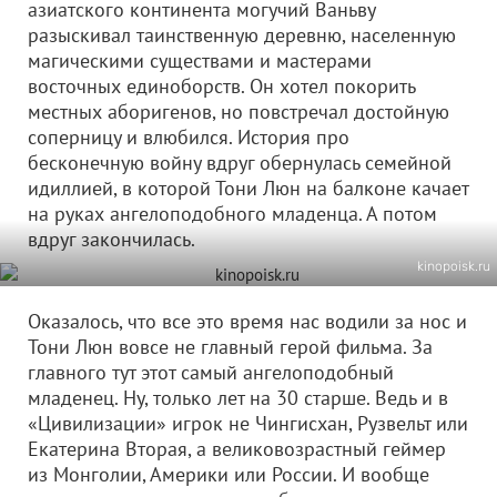
азиатского континента могучий Ваньву
разыскивал таинственную деревню, населенную
магическими существами и мастерами
восточных единоборств. Он хотел покорить
местных аборигенов, но повстречал достойную
соперницу и влюбился. История про
бесконечную войну вдруг обернулась семейной
идиллией, в которой Тони Люн на балконе качает
на руках ангелоподобного младенца. А потом
вдруг закончилась.
kinopoisk.ru
Оказалось, что все это время нас водили за нос и
Тони Люн вовсе не главный герой фильма. За
главного тут этот самый ангелоподобный
младенец. Ну, только лет на 30 старше. Ведь и в
«Цивилизации» игрок не Чингисхан, Рузвельт или
Екатерина Вторая, а великовозрастный геймер
из Монголии, Америки или России. И вообще