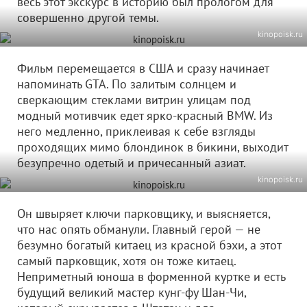
весь этот экскурс в историю был прологом для
совершенно другой темы.
kinopoisk.ru
Фильм перемещается в США и сразу начинает
напоминать GTA. По залитым солнцем и
сверкающим стеклами витрин улицам под
модный мотивчик едет ярко-красный BMW. Из
него медленно, приклеивая к себе взгляды
проходящих мимо блондинок в бикини, выходит
безупречно одетый и причесанный азиат.
kinopoisk.ru
Он швыряет ключи парковщику, и выясняется,
что нас опять обманули. Главный герой — не
безумно богатый китаец из красной бэхи, а этот
самый парковщик, хотя он тоже китаец.
Неприметный юноша в форменной куртке и есть
будущий великий мастер кунг-фу Шан-Чи,