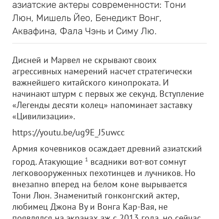
азиатские актеры современности: Тони
Люн, Мишель Йео, Бенедикт Вонг,
Аквафина, Фала Чэнь и Симу Лю.
Дисней и Марвел не скрывают своих
агрессивных намерений насчет стратегически
важнейшего китайского кинопроката. И
начинают штурм с первых же секунд. Вступление
«Легенды десяти колец» напоминает заставку
«Цивилизации».
https://youtu.be/ug9E_J5uwcc
Армия кочевников осаждает древний азиатский
город. Атакующие
1
всадники вот-вот сомнут
легковооруженных пехотинцев и лучников. Но
внезапно вперед на белом коне вырывается
Тони Люн. Знаменитый гонконгский актер,
любимец Джона Ву и Вонга Кар-Вая, не
появлялся на экранах аж с 2013 года, но сейчас,