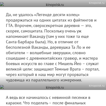
kinopoisk.ru
Да, не удалось «Легенде десяти колец»
продержаться на одних цитатах из файтингов и
ГТА. Впрочем, сверхсекретная деревня — это,
скорее, самоцитата. Поскольку очень уж
напоминает Ваканду (там у них тоже та еще
Санта-Барбара была). Но, в отличие от
бесполезной Ваканды, деревушка Та Ло и ее
обитатели – волшебные зверушки, словно
сошедшие с древнекитайских гравюр, и мастера
боевых искусств во главе с Мишель Йео – служат
великой цели: защищают Темные Врата – портал,
через который в наш мир могут прорваться
чудовища из параллельного измерения.
kinopoisk.ru
А ведь все начиналось с невинной песенки в
караоке. Что поделать – после финальных