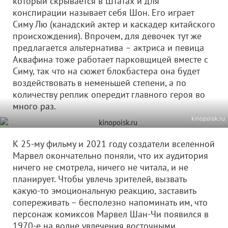
который скрывается в Штатах и для
конспирации называет себя Шон. Его играет
Симу Лю (канадский актер и каскадер китайского
происхождения). Впрочем, для девочек тут же
предлагается альтернатива – актриса и певица
Аквафина тоже работает парковщицей вместе с
Симу, так что на сюжет блокбастера она будет
воздействовать в неменьшей степени, а по
количеству реплик опередит главного героя во
много раз.
kinopoisk.ru
К 25-му фильму и 2021 году создатели вселенной
Марвел окончательно поняли, что их аудитория
ничего не смотрела, ничего не читала, и не
планирует. Чтобы увлечь зрителей, вызвать
какую-то эмоциональную реакцию, заставить
сопереживать – бесполезно напоминать им, что
персонаж комиксов Марвел Шан-Чи появился в
1970-е на волне увлечения восточными