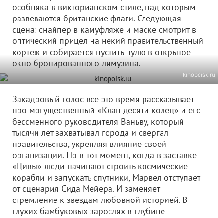
особняка в викторианском стиле, над которым
развеваются британские флаги. Следующая
сцена: снайпер в камуфляже и маске смотрит в
оптический прицел на некий правительственный
кортеж и собирается пустить пулю в открытое
окно бронированного лимузина.
kinopoisk.ru
Закадровый голос все это время рассказывает
про могущественный «Клан десяти колец» и его
бессменного руководителя Ваньву, который
тысячи лет захватывал города и свергал
правительства, укрепляя влияние своей
организации. Но в тот момент, когда в заставке
«Цивы» люди начинают строить космические
корабли и запускать спутники, Марвел отступает
от сценария Сида Мейера. И заменяет
стремление к звездам любовной историей. В
глухих бамбуковых зарослях в глубине