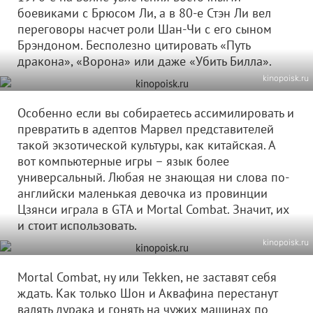
боевиками с Брюсом Ли, а в 80-е Стэн Ли вел
переговоры насчет роли Шан-Чи с его сыном
Брэндоном. Бесполезно цитировать «Путь
дракона», «Ворона» или даже «Убить Билла».
kinopoisk.ru
Особенно если вы собираетесь ассимилировать и
превратить в адептов Марвел представителей
такой экзотической культуры, как китайская. А
вот компьютерные игры – язык более
универсальный. Любая не знающая ни слова по-
английски маленькая девочка из провинции
Цзянси играла в GTA и Mortal Combat. Значит, их
и стоит использовать.
kinopoisk.ru
Mortal Combat, ну или Tekken, не заставят себя
ждать. Как только Шон и Аквафина перестанут
валять дурака и гонять на чужих машинах по