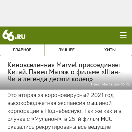
☰
ГЛАВНОЕ
ЛУЧШЕЕ
ХИТЫ
Киновселенная Marvel присоединяет
Китай. Павел Матяж о фильме «Шан-
Чи и легенда десяти колец»
Павел Матяж для 66.RU
Это вторая за короновирусный 2021 год
высокобюджетная экспансия мышиной
корпорации в Поднебесную. Так же как и в
случае с «Муланом», в 25-й фильм МСU
оказались рекрутированы все ведущие