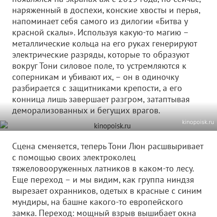
наряженный в доспехи, конские хвосты и перья,
напоминает себя самого из дилогии «Битва у
красной скалы». Используя какую-то магию –
металлические кольца на его руках генерируют
электрические разряды, которые то образуют
вокруг Тони силовое поле, то устремляются к
соперникам и убивают их, – он в одиночку
разбирается с защитниками крепости, а его
конница лишь завершает разгром, затаптывая
деморализованных и бегущих врагов.
kinopoisk.ru
Сцена сменяется, теперь Тони Люн расшвыривает
с помощью своих электроколец
тяжеловооруженных латников в каком-то лесу.
Еще переход – и мы видим, как группа ниндзя
вырезает охранников, одетых в красные с синим
мундиры, на башне какого-то европейского
замка. Переход: мощный взрыв вышибает окна