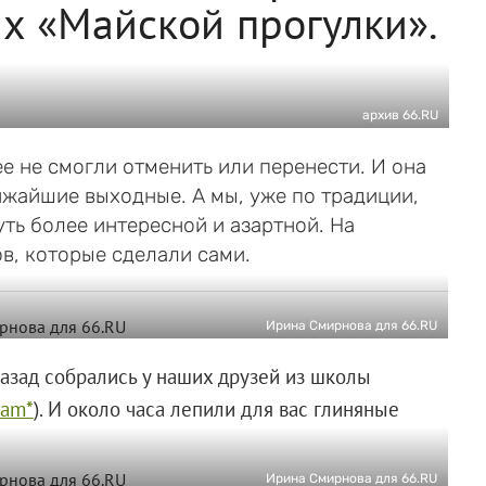
х «Майской прогулки».
архив 66.RU
ее не смогли отменить или перенести. И она
лижайшие выходные. А мы, уже по традиции,
уть более интересной и азартной. На
в, которые сделали сами.
Ирина Смирнова для 66.RU
азад собрались у наших друзей из школы
ram*
). И около часа лепили для вас глиняные
Ирина Смирнова для 66.RU