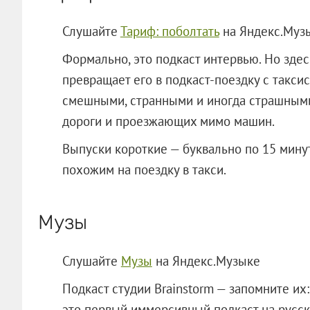
Слушайте
Тариф: поболтать
на Яндекс.Муз
Формально, это подкаст интервью. Но здес
превращает его в подкаст-поездку с такси
смешными, странными и иногда страшными
дороги и проезжающих мимо машин.
Выпуски короткие — буквально по 15 минут
похожим на поездку в такси.
Музы
Слушайте
Музы
на Яндекс.Музыке
Подкаст студии Brainstorm — запомните их
это первый иммерсивный подкаст на русск