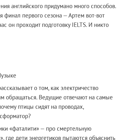
ения английского придумано много способов.
ся финал первого сезона — Артем вот-вот
час он проходит подготовку IELTS. И никто
Музыке
рассказывает о том, как электричество
ним обращаться. Ведущие отвечают на самые
почему птицы сидят на проводах,
нсформатор?
ики «фаталити» — про смертельную
и», где дети энергетиков пытаются объяснить