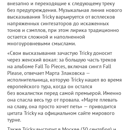
внезапно и переходящие к следующему треку
без предупреждения. Музыкальная линия нового
высказывания Tricky варьируется от всплесков
напряженных синтезаторов до искаженных
тонов и сэмплов, при этом лирика традиционно
остается сложной и наполненной
многоуровневыми смыслами.
«Свои высказывания зачастую Tricky доносит
через женский вокал: за большую часть треков
на альбоме Fall To Pieces, включая сингл Fall
Please, отвечает Марта Злаковска —
исполнительница, которую Tricky нашел во время
европейского тура, когда он остался
без вокалистки перед самой премьерой. Именно
она спасла весь тур от провала. «Марте плевать
на славу, она просто хочет петь» — приводится
цитата Tricky на официальном сайте мирового
турне.
Также Tricky выступит в Москве (30 сентября) и