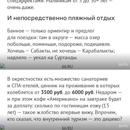
спецэффектами. Мальчикам от 3 до 30+ лет —
очень даже.
И непосредственно пляжный отдых
Банное — только ориентир и предлог
для поездки: там в округе — масса озер
побольше, поменьше, подороже, подешевле.
Хочешь — Сабакты, не хочешь — Карабалыкты;
надоело — уехал на Суртанды.
66.RU
В окрестностях есть множество санаториев
и СПА-отелей, ценник на проживание в которых
колеблется от
3500 руб
. до
6000 руб
. Недаром —
и при этом кофе «Американо» на завтраке будет
за доплату: сколько по гостиницам езжу (13
лет) — такое жлобство впервые вижу. Впрочем,
кто сказал, что внутренний туризм — это дешево?
66.RU