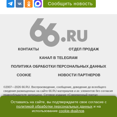
Сообщить новость
КОНТАКТЫ
ОТДЕЛ ПРОДАЖ
КАНАЛ В TELEGRAM
ПОЛИТИКА ОБРАБОТКИ ПЕРСОНАЛЬНЫХ ДАННЫХ
COOKIE
НОВОСТИ ПАРТНЕРОВ
©2007—2026 66.RU. Воспроизведение, сообщение, доведение до всеобщего
сведения размещенных на сайте 66.RU материалов и их элементов без согласия
правообладателя запрещено. Сетевое издание «Современный портал
Екатеринбурга — «66.ru» (18+) зарегистрировано Федеральной службой по
Оставаясь на сайте, вы подтверждаете свое согласие с
надзору в сфере связи, информационных технологий и массовых коммуникаций
политикой обработки персональных данных
и на
(Роскомнадзор). Регистрационный номер ЭЛ № ФС 77 - 76634 от 02.09.2019
использование
cookie-файлов
.
Учредитель: Общество с ограниченной ответственностью "66.ру". Юридический
адрес: 620014, Свердловская обл., г. Екатеринбург, ул. Бориса Ельцина, строение