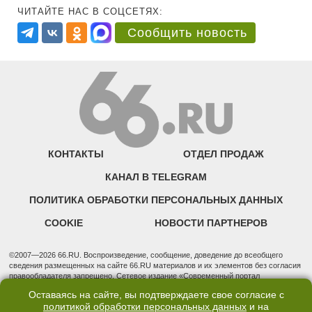
ЧИТАЙТЕ НАС В СОЦСЕТЯХ:
Сообщить новость
КОНТАКТЫ
ОТДЕЛ ПРОДАЖ
КАНАЛ В TELEGRAM
ПОЛИТИКА ОБРАБОТКИ ПЕРСОНАЛЬНЫХ ДАННЫХ
COOKIE
НОВОСТИ ПАРТНЕРОВ
©2007—2026 66.RU. Воспроизведение, сообщение, доведение до всеобщего
сведения размещенных на сайте 66.RU материалов и их элементов без согласия
правообладателя запрещено. Сетевое издание «Современный портал
Екатеринбурга — «66.ru» (18+) зарегистрировано Федеральной службой по
Оставаясь на сайте, вы подтверждаете свое согласие с
надзору в сфере связи, информационных технологий и массовых коммуникаций
политикой обработки персональных данных
и на
(Роскомнадзор). Регистрационный номер ЭЛ № ФС 77 - 76634 от 02.09.2019