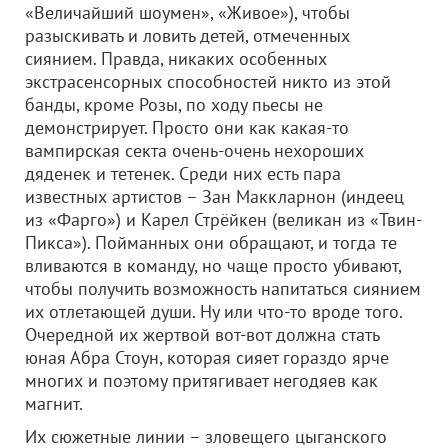
«Величайший шоумен», «Живое»), чтобы
разыскивать и ловить детей, отмеченных
сиянием. Правда, никаких особенных
экстрасенсорных способностей никто из этой
банды, кроме Розы, по ходу пьесы не
демонстрирует. Просто они как какая-то
вампирская секта очень-очень нехороших
дяденек и тетенек. Среди них есть пара
известных артистов – Зан Маккларнон (индеец
из «Фарго») и Карел Стрёйкен (великан из «Твин-
Пикса»). Пойманных они обращают, и тогда те
вливаются в команду, но чаще просто убивают,
чтобы получить возможность напитаться сиянием
их отлетающей души. Ну или что-то вроде того.
Очередной их жертвой вот-вот должна стать
юная Абра Стоун, которая сияет гораздо ярче
многих и поэтому притягивает негодяев как
магнит.
Их сюжетные линии – зловещего цыганского