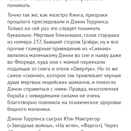
понимать.
Точно так же, как маэстро Кинга, призраки
прошлого преследовали и Дэнни Торренса.
Только на сей раз это следует понимать
буквально. Мертвые близняшки, голая старушка
из номера 237, бывший сторож Грэйди, ну и все
прочие гламурные привидения из «Сияния»
являлись маленькому Дэнни во сне и наяву даже
во Флориде, куда они с мамой переехали
подальше от снега и отеля «Оверлук». Но то же
самое «сияние», которое так привлекает черные
души мертвых индейских шаманов, и помогло
Дэнни справиться с ними. Правда, многолетняя
борьба с невидимыми силами не очень
благотворно повлияла на психическое здоровье
бедного мальчика.
Дэнни Торренса сыграл Юэн Макгрегор
(«Звездные войны», «На игле», «Фарго»). Через