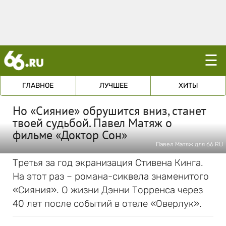
☰
ГЛАВНОЕ
ЛУЧШЕЕ
ХИТЫ
Но «Сияние» обрушится вниз, станет
твоей судьбой. Павел Матяж о
фильме «Доктор Сон»
Павел Матяж для 66.RU
Третья за год экранизация Стивена Кинга.
На этот раз – романа-сиквела знаменитого
«Сияния». О жизни Дэнни Торренса через
40 лет после событий в отеле «Оверлук».