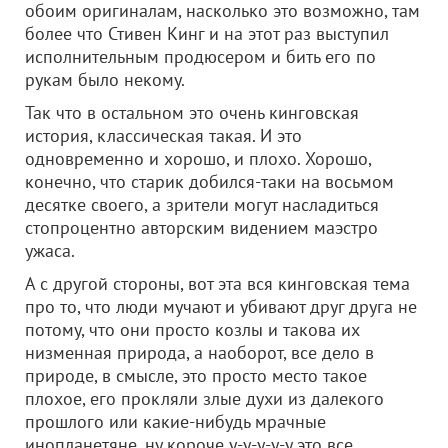
обоим оригиналам, насколько это возможно, там
более что Стивен Кинг и на этот раз выступил
исполнительным продюсером и бить его по
рукам было некому.
Так что в остальном это очень кинговская
история, классическая такая. И это
одновременно и хорошо, и плохо. Хорошо,
конечно, что старик добился-таки на восьмом
десятке своего, а зрители могут насладиться
стопроцентно авторским видением маэстро
ужаса.
А с другой стороны, вот эта вся кинговская тема
про то, что люди мучают и убивают друг друга не
потому, что они просто козлы и такова их
низменная природа, а наоборот, все дело в
природе, в смысле, это просто место такое
плохое, его прокляли злые духи из далекого
прошлого или какие-нибудь мрачные
инопланетяне, ну короче у-у-у-у-у это все