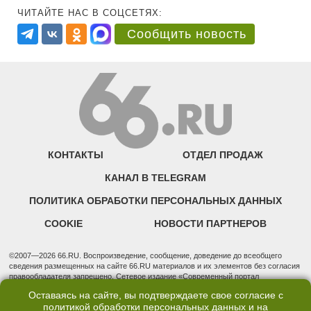
ЧИТАЙТЕ НАС В СОЦСЕТЯХ:
Сообщить новость
КОНТАКТЫ
ОТДЕЛ ПРОДАЖ
КАНАЛ В TELEGRAM
ПОЛИТИКА ОБРАБОТКИ ПЕРСОНАЛЬНЫХ ДАННЫХ
COOKIE
НОВОСТИ ПАРТНЕРОВ
©2007—2026 66.RU. Воспроизведение, сообщение, доведение до всеобщего
сведения размещенных на сайте 66.RU материалов и их элементов без согласия
правообладателя запрещено. Сетевое издание «Современный портал
Екатеринбурга — «66.ru» (18+) зарегистрировано Федеральной службой по
Оставаясь на сайте, вы подтверждаете свое согласие с
надзору в сфере связи, информационных технологий и массовых коммуникаций
политикой обработки персональных данных
и на
(Роскомнадзор). Регистрационный номер ЭЛ № ФС 77 - 76634 от 02.09.2019