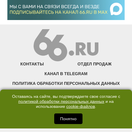
КОНТАКТЫ
ОТДЕЛ ПРОДАЖ
КАНАЛ В TELEGRAM
ПОЛИТИКА ОБРАБОТКИ ПЕРСОНАЛЬНЫХ ДАННЫХ
COOKIE
Оставаясь на сайте, вы подтверждаете свое согласие с
политикой обработки персональных данных
и на
использование
cookie-файлов
.
©2007—2025 66.RU. Воспроизведение, сообщение, доведение до всеобщего
сведения размещенных на сайте 66.RU материалов и их элементов без согласия
правообладателя запрещено. Сетевое издание «Современный портал
Понятно
Екатеринбурга — «66.ru» (18+) зарегистрировано Федеральной службой по
надзору в сфере связи, информационных технологий и массовых коммуникаций
(Роскомнадзор). Регистрационный номер ЭЛ № ФС 77 - 76634 от 02.09.2019