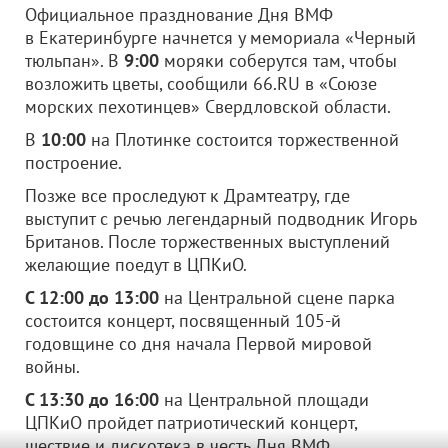
Официальное празднование Дня ВМФ
в Екатеринбурге начнется у мемориала «Черный
тюльпан». В
9:00
моряки соберутся там, чтобы
возложить цветы, сообщили 66.RU в «Союзе
морских пехотинцев» Свердловской области.
В
10:00
на Плотинке состоится торжественной
построение.
Позже все проследуют к Драмтеатру, где
выступит с речью легендарный подводник Игорь
Британов. После торжественных выступлений
желающие поедут в ЦПКиО.
С 12:00 до 13:00
на Центральной сцене парка
состоится концерт, посвященный 105-й
годовщине со дня начала Первой мировой
войны.
С 13:30 до 16:00
на Центральной площади
ЦПКиО пройдет патриотический концерт,
шествие и дискотека в честь Дня ВМФ