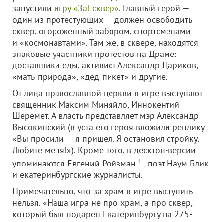
запустили
игру «За! сквер»
. Главный герой —
один из протестующих — должен освободить
сквер, огороженный забором, спортсменами
и «космонавтами». Там же, в сквере, находятся
знаковые участники протестов на Драме:
доставщики еды, активист Александр Цариков,
«мать-природа», «дед-пикет» и другие.
От лица православной церкви в игре выступают
священник Максим Миняйло, Иннокентий
Шеремет. А власть представляет мэр Александр
Высокинский (в уста его героя вложили реплику
«Вы просили — я пришел. Я остановил стройку.
Любите меня!»). Кроме того, в десктоп-версии
упоминаются Евгений Ройзман
1
, поэт Наум Блик
и екатеринбургские журналисты.
Примечательно, что за храм в игре выступить
нельзя. «Наша игра не про храм, а про сквер,
который был подарен Екатеринбургу на 275-