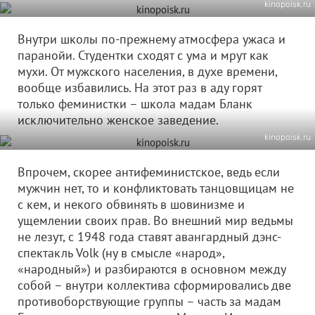
kinopoisk.ru
Внутри школы по-прежнему атмосфера ужаса и
паранойи. Студентки сходят с ума и мрут как
мухи. От мужского населения, в духе времени,
вообще избавились. На этот раз в аду горят
только феминистки – школа мадам Бланк
исключительно женское заведение.
kinopoisk.ru
Впрочем, скорее антифеминистское, ведь если
мужчин нет, то и конфликтовать танцовщицам не
с кем, и некого обвинять в шовинизме и
ущемлении своих прав. Во внешний мир ведьмы
не лезут, с 1948 года ставят авангардный дэнс-
спектакль Volk (ну в смысле «народ»,
«народный») и разбираются в основном между
собой – внутри коллектива сформировались две
противоборствующие группы – часть за мадам