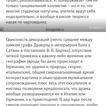
талант, реализовываться. И обнаруживает там не
только танцевальный коллектив – но и то, что
многие студентки напуганы, учителя ведут себя
подозрительно, и вообще в школе творится
какая-то чертовщина.
kinopoisk.ru
Одиозность декораций (нечто среднее между
замком графа Дракулы и интерьером бала у
Сатаны в постановке В. В. Бортко), отсутствие
четкой привязки к какому-либо времени или
географии (вроде бы дело происходит в
Германии, но здания и природа, скорее,
итальянские), общий сверхнасыщенный яркий
колорит картины и авангардное музыкальное
сопровождение, плюс весь этот оккультизм и
мистика позволили предполагать, что драма
вообще разворачивается не в Италии или
Германии, а в преисподней. В аду, куда после
смерти попадают танцоры и танцовщицы, чтобы