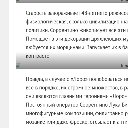
Старость завораживает 48-летнего режиссе
физиологическая, сколько цивилизационная
политики. Соррентино живописует все эт
Помещает в эти декорации дряхлеющих му
любуется их морщинами. Запускает их в б
контрасте.
Правда, в случае с «Лоро» полюбоваться не
все в порядке, их огромное множество, в 
они являются главными героинями «Лоро» (
Постоянный оператор Соррентино Лука Биг
многофигурные композиции, филигранно рас
мозаике или даже фреске, отсылает к ант