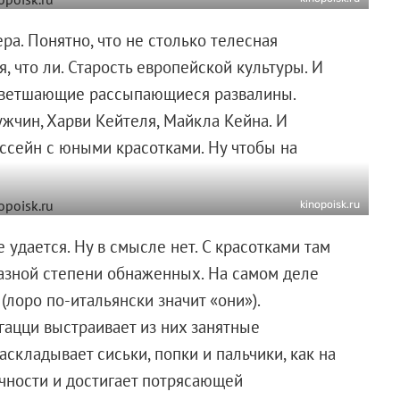
ра. Понятно, что не столько телесная
, что ли. Старость европейской культуры. И
и ветшающие рассыпающиеся развалины.
жчин, Харви Кейтеля, Майкла Кейна. И
ассейн с юными красотками. Ну чтобы на
kinopoisk.ru
 удается. Ну в смысле нет. С красотками там
разной степени обнаженных. На самом деле
лоро по-итальянски значит «они»).
ацци выстраивает из них занятные
кладывает сиськи, попки и пальчики, как на
ичности и достигает потрясающей