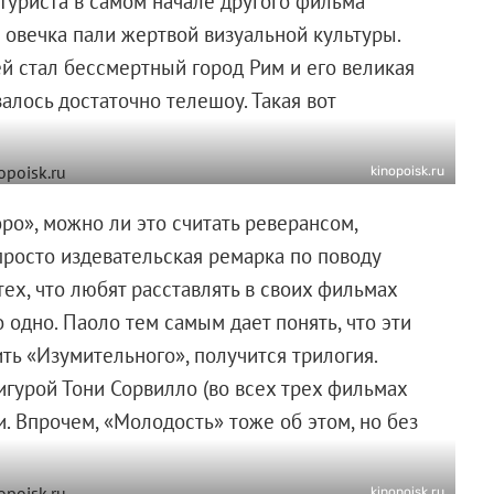
туриста в самом начале другого фильма
 овечка пали жертвой визуальной культуры.
й стал бессмертный город Рим и его великая
алось достаточно телешоу. Такая вот
kinopoisk.ru
ро», можно ли это считать реверансом,
просто издевательская ремарка по поводу
ех, что любят расставлять в своих фильмах
одно. Паоло тем самым дает понять, что эти
ть «Изумительного», получится трилогия.
гурой Тони Сорвилло (во всех трех фильмах
и. Впрочем, «Молодость» тоже об этом, но без
kinopoisk.ru