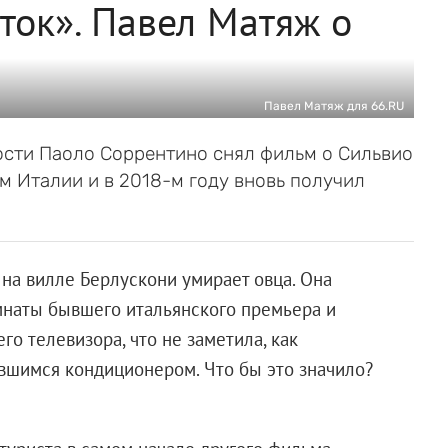
ток». Павел Матяж о
Павел Матяж для 66.RU
сти Паоло Соррентино снял фильм о Сильвио
м Италии и в 2018-м году вновь получил
на вилле Берлускони умирает овца. Она
мнаты бывшего итальянского премьера и
о телевизора, что не заметила, как
вшимся кондиционером. Что бы это значило?