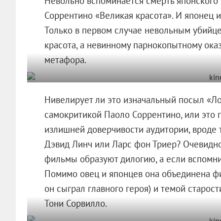
Невольно вспоминается смерть японского 
Соррентино «Великая красота». И японец и
Только в первом случае невольным убийце
красота, а невинному парнокопытному оказ
метафора.
Нивелирует ли это изначальный посыл «Ло
самокритикой Паоло Соррентино, или это 
излишней доверчивости аудитории, вроде т
Дэвид Линч или Ларс фон Триер? Очевидно 
фильмы образуют дилогию, а если вспомни
Помимо овец и японцев она объединена фи
он сыграл главного героя) и темой старост
Тони Сорвилло.