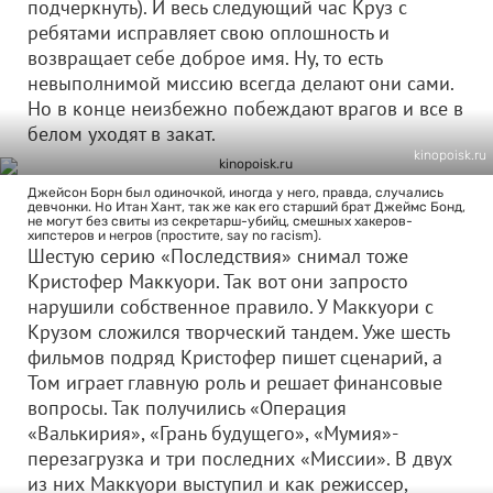
подчеркнуть). И весь следующий час Круз с
ребятами исправляет свою оплошность и
возвращает себе доброе имя. Ну, то есть
невыполнимой миссию всегда делают они сами.
Но в конце неизбежно побеждают врагов и все в
белом уходят в закат.
kinopoisk.ru
Джейсон Борн был одиночкой, иногда у него, правда, случались
девчонки. Но Итан Хант, так же как его старший брат Джеймс Бонд,
не могут без свиты из секретарш-убийц, смешных хакеров-
хипстеров и негров (простите, say no racism).
Шестую серию «Последствия» снимал тоже
Кристофер Маккуори. Так вот они запросто
нарушили собственное правило. У Маккуори с
Крузом сложился творческий тандем. Уже шесть
фильмов подряд Кристофер пишет сценарий, а
Том играет главную роль и решает финансовые
вопросы. Так получились «Операция
«Валькирия», «Грань будущего», «Мумия»-
перезагрузка и три последних «Миссии». В двух
из них Маккуори выступил и как режиссер,