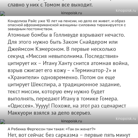
славно у них с Томом все выходит.
kinopoisk.ru
Кондолиза Райс уже 10 лет на пенсии, но дело ее живет, и образ
опасной афроамериканской женщины-силовика тиражируется с
завидным постоянством.
Атомные бомбы в Голливуде взрывают нечасто.
Для этого нужно быть Заком Снайдером или
Джеймсом Кэмероном. В первые несколько
секунд «Миссия невыполнима. Последствия»
цитирует их – Итану Ханту снится атомная война,
взрыв сжигает его кожу – «Терминатор-2» и
«Хранители» одновременно. Потом он еще
цитирует Шекспира, а традиционное задание,
текст миссии, которую ему нужно будет
выполнять, передают Итану в томике Гомера.
«Одиссея». Ууууу! Похоже, на этот раз сценарист
Маккуори взялся за дело всерьез.
kinopoisk.ru
А Ребекка Фергюсон там такая: «Так он женат?»
Нет, вот сейчас без сарказма – первые пять минут