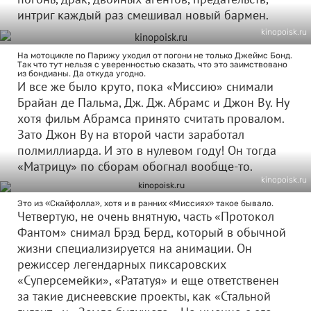
интриг каждый раз смешивал новый бармен.
kinopoisk.ru
На мотоцикле по Парижу уходил от погони не только Джеймс Бонд.
Так что тут нельзя с уверенностью сказать, что это заимствовано
из бондианы. Да откуда угодно.
И все же было круто, пока «Миссию» снимали
Брайан де Пальма, Дж. Дж. Абрамс и Джон Ву. Ну
хотя фильм Абрамса принято считать провалом.
Зато Джон Ву на второй части заработал
полмиллиарда. И это в нулевом году! Он тогда
«Матрицу» по сборам обогнал вообще-то.
kinopoisk.ru
Это из «Скайфолла», хотя и в ранних «Миссиях» такое бывало.
Четвертую, не очень внятную, часть «Протокол
Фантом» снимал Брэд Берд, который в обычной
жизни специализируется на анимации. Он
режиссер легендарных пиксаровских
«Суперсемейки», «Рататуя» и еще ответственен
за такие диснеевские проекты, как «Стальной