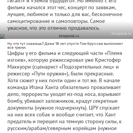
гигант» и «Земля будущего». Но именно с его
фильма начался этот чес, концерт по заявкам,
лучшее, любимое и только для вас, бесконечное
самоцитирование и самоповторы. Самое
ужасное, что это отлично продавалось.
kinopoisk.ru
Ну что тут скажешь? Даже 18 лет спустя Том Круз сам выполняет
все трюки.
Цифры у его фильма и следующей части «Племя
изгоев», которую режиссировал уже Кристофер
Маккуори (сценарист «Подозрительных лиц» и
режиссер «Пути оружия»), были прекрасные.
Хотя сюжет у них почти один и тот же. В начале
команда Итана Ханта обязательно проваливает
дело, террористы уходят из-под носа, взрывают
бомбу, убивают заложников, крадут секретные
документы (нужное подчеркнуть). ЦРУ спускает
на них всех собак и вообще считает, что Хант
предатель и перешел на темную сторону силы, к
русским/арабам/северным корейцам (нужное