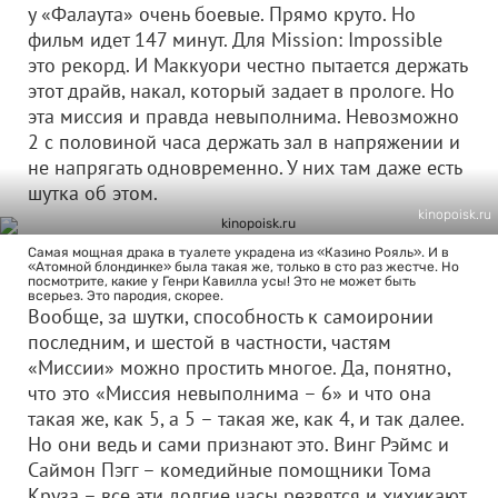
у «Фалаута» очень боевые. Прямо круто. Но
фильм идет 147 минут. Для Mission: Impossible
это рекорд. И Маккуори честно пытается держать
этот драйв, накал, который задает в прологе. Но
эта миссия и правда невыполнима. Невозможно
2 с половиной часа держать зал в напряжении и
не напрягать одновременно. У них там даже есть
шутка об этом.
kinopoisk.ru
Самая мощная драка в туалете украдена из «Казино Рояль». И в
«Атомной блондинке» была такая же, только в сто раз жестче. Но
посмотрите, какие у Генри Кавилла усы! Это не может быть
всерьез. Это пародия, скорее.
Вообще, за шутки, способность к самоиронии
последним, и шестой в частности, частям
«Миссии» можно простить многое. Да, понятно,
что это «Миссия невыполнима – 6» и что она
такая же, как 5, а 5 – такая же, как 4, и так далее.
Но они ведь и сами признают это. Винг Рэймс и
Саймон Пэгг – комедийные помощники Тома
Круза – все эти долгие часы резвятся и хихикают