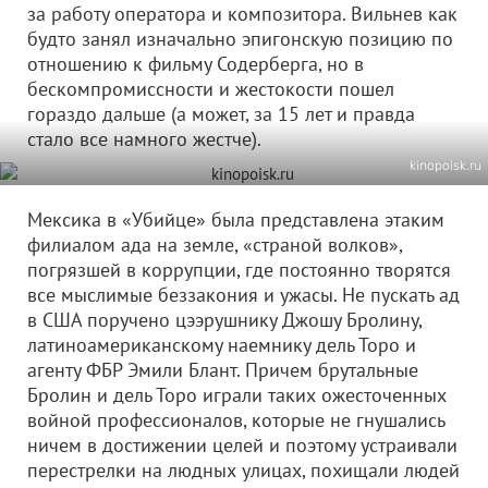
за работу оператора и композитора. Вильнев как
будто занял изначально эпигонскую позицию по
отношению к фильму Содерберга, но в
бескомпромиссности и жестокости пошел
гораздо дальше (а может, за 15 лет и правда
стало все намного жестче).
kinopoisk.ru
Мексика в «Убийце» была представлена этаким
филиалом ада на земле, «страной волков»,
погрязшей в коррупции, где постоянно творятся
все мыслимые беззакония и ужасы. Не пускать ад
в США поручено цээрушнику Джошу Бролину,
латиноамериканскому наемнику дель Торо и
агенту ФБР Эмили Блант. Причем брутальные
Бролин и дель Торо играли таких ожесточенных
войной профессионалов, которые не гнушались
ничем в достижении целей и поэтому устраивали
перестрелки на людных улицах, похищали людей