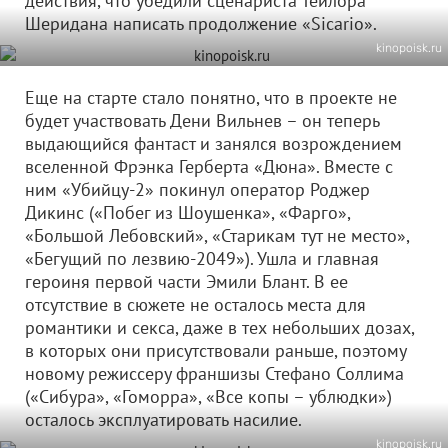
действия, что убедили сценариста Тейлора
Шеридана написать продолжение «Sicario».
kinopoisk.ru
Еще на старте стало понятно, что в проекте не
будет участвовать Дени Вильнев – он теперь
выдающийся фантаст и занялся возрождением
вселенной Фрэнка Герберта «Дюна». Вместе с
ним «Убийцу-2» покинул оператор Роджер
Дикинс («Побег из Шоушенка», «Фарго»,
«Большой Лебовский», «Старикам тут не место»,
«Бегущий по лезвию-2049»). Ушла и главная
героиня первой части Эмили Блант. В ее
отсутствие в сюжете не осталось места для
романтики и секса, даже в тех небольших дозах,
в которых они присутствовали раньше, поэтому
новому режиссеру франшизы Стефано Соллима
(«Сибура», «Гоморра», «Все копы – ублюдки»)
осталось эксплуатировать насилие.
kinopoisk.ru