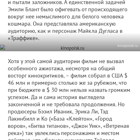
и пытали заложников. А единственной задачей
Эмили Блант было офигевать от происходящего
вокруг нее немыслимого для белого человека
кошмара. Она представляла американскую
аудиторию, как и персонаж Майкла Дугласа в
«Траффике».
kinopoisk.ru
Хотя у этой самой аудитории фильм не вызвал
особенного ажиотажа, несмотря на общий
восторг кинокритиков, – фильм собрал в США $
46 млн и примерно столько же за рубежом, что
при бюджете в $ 30 млн нельзя назвать громким
успехом. Да и сама история выглядела
законченной и не требовала продолжения. Но
продюсеры Бэзил Иваник, Эрика Ли, Тэд
Лакинбилл и Ко («База «Клейтон», «Город
воров», «Битва титанов», «Джон Уик», «Ветреная
река») так увлеклись персонажами и местом