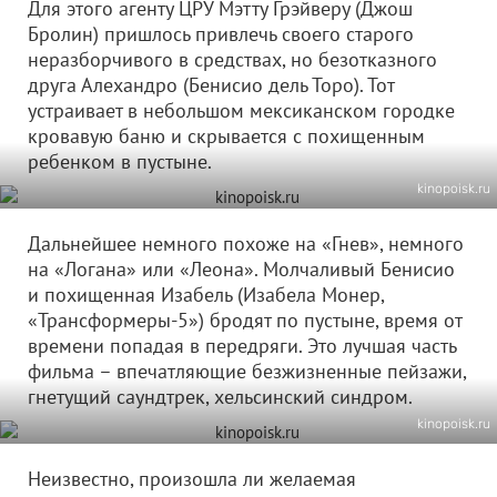
Для этого агенту ЦРУ Мэтту Грэйверу (Джош
Бролин) пришлось привлечь своего старого
неразборчивого в средствах, но безотказного
друга Алехандро (Бенисио дель Торо). Тот
устраивает в небольшом мексиканском городке
кровавую баню и скрывается с похищенным
ребенком в пустыне.
kinopoisk.ru
Дальнейшее немного похоже на «Гнев», немного
на «Логана» или «Леона». Молчаливый Бенисио
и похищенная Изабель (Изабела Монер,
«Трансформеры-5») бродят по пустыне, время от
времени попадая в передряги. Это лучшая часть
фильма – впечатляющие безжизненные пейзажи,
гнетущий саундтрек, хельсинский синдром.
kinopoisk.ru
Неизвестно, произошла ли желаемая