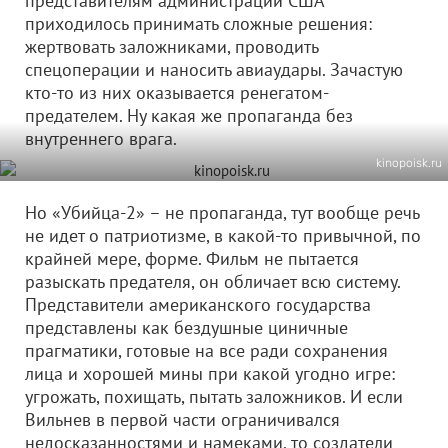
представителям администрации США
приходилось принимать сложные решения:
жертвовать заложниками, проводить
спецоперации и наносить авиаудары. Зачастую
кто-то из них оказывается ренегатом-
предателем. Ну какая же пропаганда без
внутреннего врага.
kinopoisk.ru
Но «Убийца-2» – не пропаганда, тут вообще речь
не идет о патриотизме, в какой-то привычной, по
крайней мере, форме. Фильм не пытается
разыскать предателя, он обличает всю систему.
Представители американского государства
представлены как бездушные циничные
прагматики, готовые на все ради сохранения
лица и хорошей мины при какой угодно игре:
угрожать, похищать, пытать заложников. И если
Вильнев в первой части ограничивался
недосказанностями и намеками, то создатели