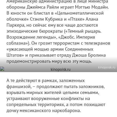
Американскую администрацию в лице министра
обороны Джеймса Райли играет Мэттью Модайн.
В юности он блистал в «Цельнометаллической
оболочке» Стэнли Кубрика и «Птахе» Алана
Паркера, но сейчас ему все чаще достаются
эпизодические бюрократы («Темный рыцарь.
Возрождение легенды», «Джобс. Империя
соблазна»). Он грозит террористам с телеэкранов
«ужасающей мощью армии Соединенных
Штатов» и приказывает отряду Джоша Бролина
продемонстрировать миру всю эту мощь.
kinopoisk.ru
А те действуют в рамках, заложенных
франшизой, – продолжают пытать заложников,
взрывать мирных жителей целыми семьями,
устраивают вооруженные конфликты на
сопредельных территориях, а потом похищают
дочку мексиканского наркобарона.