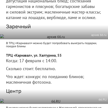
дегустация национальных блюд; состязания
гармонистов и плясунов; богатырские забавы
и силовой экстрим; масленичные мастер-классы;
катание на лошадях, верблюде, ламе и ослике.
Заречный
архив 66.ru
В ТРЦ «Карнавал» можно будет попробовать выиграть подарки,
поедая блины
ТРЦ «Карнавал», ул. Халтурина, 55
Когда: 17 февраля с 14:00.
Сколько стоит: бесплатно.
Что ждет: конкурс по поеданию блинов;
масленичная фотозона.
Центр
66.RU
В музеях можно будет встретиться с Масленицей, «покататься» на