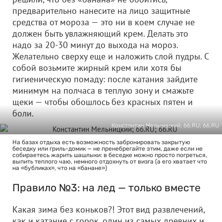
предварительно нанесите на лицо защитные
средства от мороза — это ни в коем случае не
должен быть увлажняющий крем. Делать это
надо за 20-30 минут до выхода на мороз.
Желательно сверху еще и наложить слой пудры. С
собой возьмите жирный крем или хотя бы
гигиеническую помаду: после катания зайдите
минимум на полчаса в теплую зону и смажьте
щеки — чтобы обошлось без красных пятен и
боли.
Константин Мельницкий; 66.RU; 66.RU
На базах отдыха есть возможность забронировать закрытую
беседку или гриль-домик — не пренебрегайте этим, даже если не
собираетесь жарить шашлыки: в беседке можно просто погреться,
выпить теплого чаю, немного отдохнуть от визга (а его хватает что
на «бубликах», что на «банане»)
Правило №3: на лед — только вместе
Какая зима без коньков?! Этот вид развлечений,
как и катание с горок, один из самых древних и