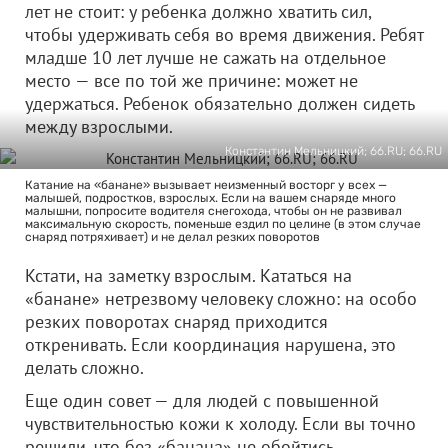
лет не стоит: у ребенка должно хватить сил,
чтобы удерживать себя во время движения. Ребят
младше 10 лет лучше не сажать на отдельное
место — все по той же причине: может не
удержаться. Ребенок обязательно должен сидеть
между взрослыми.
Константин Мельницкий; 66.RU; 66.RU
Катание на «банане» вызывает неизменный восторг у всех —
малышей, подростков, взрослых. Если на вашем снаряде много
малышни, попросите водителя снегохода, чтобы он не развивал
максимальную скорость, поменьше ездил по целине (в этом случае
снаряд потряхивает) и не делал резких поворотов
Кстати, на заметку взрослым. Кататься на
«банане» нетрезвому человеку сложно: на особо
резких поворотах снаряд приходится
откренивать. Если координация нарушена, это
делать сложно.
Еще один совет — для людей с повышенной
чувствительностью кожи к холоду. Если вы точно
решили, что без «банана» не обойтись,