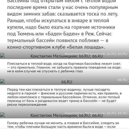
Бассейны под открытым небом с теплой водой
последнее время стали у нас очень популярным
видом зимних забав: сказывается тоска по лету.
Раньше, чтобы искупаться в январе в теплой
купели, надо было ехать на горячие источники
под Тюмень или «Баден-Баден» в Реж. Сейчас
термальный бассейн появился поближе — в
конно-спортивном клубе «Белая лошадь».
Константин Мельницкий; 66.RU; 66.RU
Плескаться в теплой воде, когда на бортиках бассейна лежит снег,
— это прикольно. Главное, не забывать правила поведения на воде:
ни в коем случае не спускать с ребенка глаз
66.RU
Перед тем как плюхаться в теплую водичку, лучше посидеть
недолго в парной — финские и русские парилки есть, как правило, в
любом комплексе с термальным бассейном. Отлично, если теплый
переход от бань и раздевалок ведет прямо в бассейн — не будет
риска переохлаждения
Константин Мельницкий; 66.RU; 66.RU
Голову ребенка лучше не мочить, а плавая в бассейне, следить за
тем, чтобы плечики большую часть времени были в воде — если