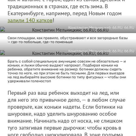
традиционных в странах, где есть зима. В
Екатеринбурге, например, перед Новым годом
залили 140 катков
!
Константин Мельницкий; 66.RU; 66.RU
Свои площадки, как правило, обустраивают и все загородные базы
— где-то побольше, где-то поменьше
Константин Мельницкий; 66.RU; 66.RU
Брать с собой специальную амуницию совсем не обязательно — и
коньки, и лыжи обычно выдают напрокат. Подбирая коньки на
ребенка, обратите внимание на размер: ботинки должны сидеть
точно по ноге, но при этом не быть тесными. Для первых выездов
на лед выбирайте высокие ботинки по типу фигурных — чтобы они
удерживали голеностоп
Первый раз ваш ребенок выходит на лед, или
для него это привычное дело, — в любом случае
проверьте, как коньки надеты. Если ботинки на
шнуровке, надо уделить шнурованию особое
внимание. Начинать надо от носка, не слишком
туго затягивая первые дырочки: чтобы кровь в
ноге свободно циркулировала. В зоне подъема,