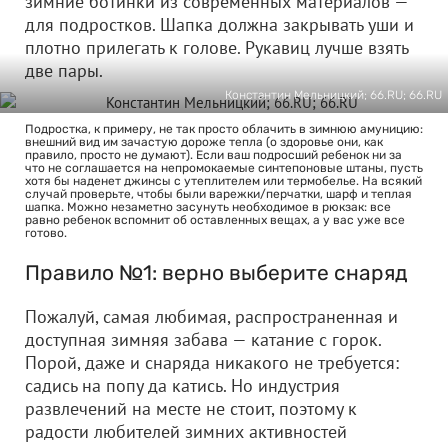
зимние ботинки из современных материалов —
для подростков. Шапка должна закрывать уши и
плотно прилегать к голове. Рукавиц лучше взять
две пары.
Константин Мельницкий; 66.RU; 66.RU
Подростка, к примеру, не так просто облачить в зимнюю амуницию:
внешний вид им зачастую дороже тепла (о здоровье они, как
правило, просто не думают). Если ваш подросший ребенок ни за
что не соглашается на непромокаемые синтепоновые штаны, пусть
хотя бы наденет джинсы с утеплителем или термобелье. На всякий
случай проверьте, чтобы были варежки/перчатки, шарф и теплая
шапка. Можно незаметно засунуть необходимое в рюкзак: все
равно ребенок вспомнит об оставленных вещах, а у вас уже все
готово.
Правило №1: верно выберите снаряд
Пожалуй, самая любимая, распространенная и
доступная зимняя забава — катание с горок.
Порой, даже и снаряда никакого не требуется:
садись на попу да катись. Но индустрия
развлечений на месте не стоит, поэтому к
радости любителей зимних активностей