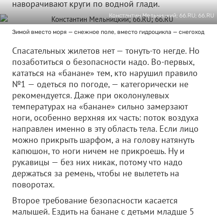
наворачивают круги по водной глади.
Константин Мельницкий; 66.RU; 66.RU
Зимой вместо моря — снежное поле, вместо гидроцикла — снегоход
Спасательных жилетов нет — тонуть-то негде. Но
позаботиться о безопасности надо. Во-первых,
кататься на «банане» тем, кто нарушил правило
№1 — одеться по погоде, — категорически не
рекомендуется. Даже при околонулевых
температурах на «банане» сильно замерзают
ноги, особенно верхняя их часть: поток воздуха
направлен именно в эту область тела. Если лицо
можно прикрыть шарфом, а на голову натянуть
капюшон, то ноги ничем не прикроешь. Ну и
рукавицы — без них никак, потому что надо
держаться за ремень, чтобы не вылететь на
поворотах.
Второе требование безопасности касается
малышей. Ездить на банане с детьми младше 5