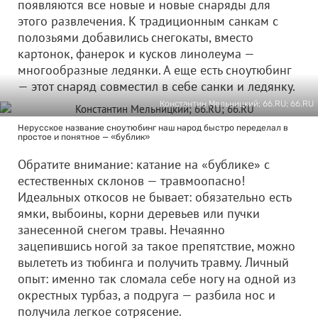
появляются все новые и новые снаряды для
этого развлечения. К традиционным санкам с
полозьями добавились снегокаты, вместо
картонок, фанерок и кусков линолеума —
многообразные ледянки. А еще есть сноутюбинг
— этот снаряд совместил в себе санки и ледянку.
Константин Мельницкий; 66.RU; 66.RU
Нерусское название сноутюбинг наш народ быстро переделал в
простое и понятное — «бублик»
Обратите внимание: катание на «бублике» с
естественных склонов — травмоопасно!
Идеальных откосов не бывает: обязательно есть
ямки, выбоины, корни деревьев или пучки
занесенной снегом травы. Нечаянно
зацепившись ногой за такое препятствие, можно
вылететь из тюбинга и получить травму. Личный
опыт: именно так сломала себе ногу на одной из
окрестных турбаз, а подруга — разбила нос и
получила легкое сотрясение.