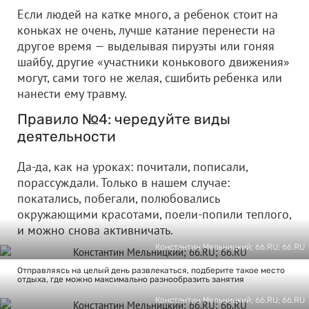
Если людей на катке много, а ребенок стоит на
коньках не очень, лучше катание перенести на
другое время — выделывая пируэты или гоняя
шайбу, другие «участники конькового движения»
могут, сами того не желая, сшибить ребенка или
нанести ему травму.
Правило №4: чередуйте виды
деятельности
Да-да, как на уроках: почитали, пописали,
порассуждали. Только в нашем случае:
покатались, побегали, полюбовались
окружающими красотами, поели-попили теплого,
и можно снова активничать.
Константин Мельницкий; 66.RU; 66.RU
Отправляясь на целый день развлекаться, подберите такое место
отдыха, где можно максимально разнообразить занятия
Константин Мельницкий; 66.RU; 66.RU