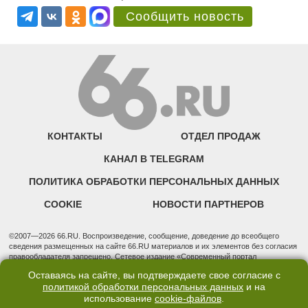
Сообщить новость
КОНТАКТЫ
ОТДЕЛ ПРОДАЖ
КАНАЛ В TELEGRAM
ПОЛИТИКА ОБРАБОТКИ ПЕРСОНАЛЬНЫХ ДАННЫХ
COOKIE
НОВОСТИ ПАРТНЕРОВ
©2007—2026 66.RU. Воспроизведение, сообщение, доведение до всеобщего
сведения размещенных на сайте 66.RU материалов и их элементов без согласия
правообладателя запрещено. Сетевое издание «Современный портал
Екатеринбурга — «66.ru» (18+) зарегистрировано Федеральной службой по
Оставаясь на сайте, вы подтверждаете свое согласие с
надзору в сфере связи, информационных технологий и массовых коммуникаций
политикой обработки персональных данных
и на
(Роскомнадзор). Регистрационный номер ЭЛ № ФС 77 - 76634 от 02.09.2019
использование
cookie-файлов
.
Учредитель: Общество с ограниченной ответственностью "66.ру". Юридический