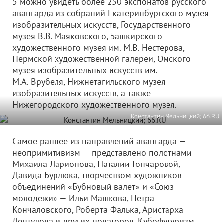
5 можно увидеть более 250 экспонатов русского
авангарда из собраний Екатеринбургского музея
изобразительных искусств, Государственного
музея В.В. Маяковского, Башкирского
художественного музея им. М.В. Нестерова,
Пермской художественной галереи, Омского
музея изобразительных искусств им.
М.А. Врубеля, Нижнетагильского музея
изобразительных искусств, а также
Нижегородского художественного музея.
Константин Мельницкий; 66.RU
Самое раннее из направлений авангарда —
неопримитивизм — представлено полотнами
Михаила Ларионова, Наталии Гончаровой,
Давида Бурлюка, творчеством художников
объединений «Бубновый валет» и «Союз
молодежи» — Ильи Машкова, Петра
Кончаловского, Роберта Фалька, Аристарха
Лентулова и других новаторов. Кубофутуризм