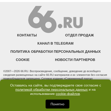
КОНТАКТЫ
ОТДЕЛ ПРОДАЖ
КАНАЛ В TELEGRAM
ПОЛИТИКА ОБРАБОТКИ ПЕРСОНАЛЬНЫХ ДАННЫХ
COOKIE
НОВОСТИ ПАРТНЕРОВ
©2007—2026 66.RU. Воспроизведение, сообщение, доведение до всеобщего
сведения размещенных на сайте 66.RU материалов и их элементов без согласия
правообладателя запрещено. Сетевое издание «Современный портал
Екатеринбурга — «66.ru» (18+) зарегистрировано Федеральной службой по
Оставаясь на сайте, вы подтверждаете свое согласие с
надзору в сфере связи, информационных технологий и массовых коммуникаций
политикой обработки персональных данных
и на
(Роскомнадзор). Регистрационный номер ЭЛ № ФС 77 - 76634 от 02.09.2019
использование
cookie-файлов
.
Учредитель: Общество с ограниченной ответственностью "66.ру". Юридический
адрес: 620014, Свердловская обл., г. Екатеринбург, ул. Бориса Ельцина, строение
3, оф. 7015 Фактический адрес редакции и отдела продаж: 620014, Свердловская
Понятно
обл., г. Екатеринбург, ул. Бориса Ельцина, д. 3, оф. 7015, +7 (343) 288-50-66
info@news.66.ru Главный редактор: Шлыков Дмитрий Владимирович