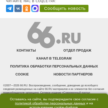
ЧИТАЙТЕ НАС В СОЦСЕТЯХ:
Сообщить новость
КОНТАКТЫ
ОТДЕЛ ПРОДАЖ
КАНАЛ В TELEGRAM
ПОЛИТИКА ОБРАБОТКИ ПЕРСОНАЛЬНЫХ ДАННЫХ
COOKIE
НОВОСТИ ПАРТНЕРОВ
©2007—2026 66.RU. Воспроизведение, сообщение, доведение до всеобщего
сведения размещенных на сайте 66.RU материалов и их элементов без согласия
правообладателя запрещено. Сетевое издание «Современный портал
Екатеринбурга — «66.ru» (18+) зарегистрировано Федеральной службой по
Оставаясь на сайте, вы подтверждаете свое согласие с
надзору в сфере связи, информационных технологий и массовых коммуникаций
политикой обработки персональных данных
и на
(Роскомнадзор). Регистрационный номер ЭЛ № ФС 77 - 76634 от 02.09.2019
использование
cookie-файлов
.
Учредитель: Общество с ограниченной ответственностью "66.ру". Юридический