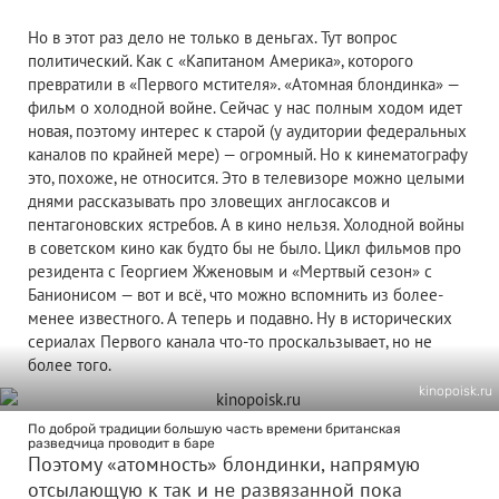
Но в этот раз дело не только в деньгах. Тут вопрос
политический. Как с «Капитаном Америка», которого
превратили в «Первого мстителя». «Атомная блондинка» —
фильм о холодной войне. Сейчас у нас полным ходом идет
новая, поэтому интерес к старой (у аудитории федеральных
каналов по крайней мере) — огромный. Но к кинематографу
это, похоже, не относится. Это в телевизоре можно целыми
днями рассказывать про зловещих англосаксов и
пентагоновских ястребов. А в кино нельзя. Холодной войны
в советском кино как будто бы не было. Цикл фильмов про
резидента с Георгием Жженовым и «Мертвый сезон» с
Банионисом — вот и всё, что можно вспомнить из более-
менее известного. А теперь и подавно. Ну в исторических
сериалах Первого канала что-то проскальзывает, но не
более того.
kinopoisk.ru
По доброй традиции большую часть времени британская
разведчица проводит в баре
Поэтому «атомность» блондинки, напрямую
отсылающую к так и не развязанной пока