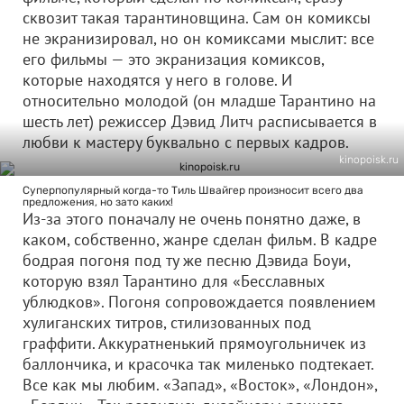
сквозит такая тарантиновщина. Сам он комиксы
не экранизировал, но он комиксами мыслит: все
его фильмы — это экранизация комиксов,
которые находятся у него в голове. И
относительно молодой (он младше Тарантино на
шесть лет) режиссер Дэвид Литч расписывается в
любви к мастеру буквально с первых кадров.
kinopoisk.ru
Суперпопулярный когда-то Тиль Швайгер произносит всего два
предложения, но зато каких!
Из-за этого поначалу не очень понятно даже, в
каком, собственно, жанре сделан фильм. В кадре
бодрая погоня под ту же песню Дэвида Боуи,
которую взял Тарантино для «Бесславных
ублюдков». Погоня сопровождается появлением
хулиганских титров, стилизованных под
граффити. Аккуратненький прямоугольничек из
баллончика, и красочка так миленько подтекает.
Все как мы любим. «Запад», «Восток», «Лондон»,