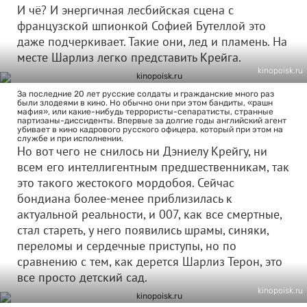
И чё? И энергичная лесбийская сцена с
французской шпионкой Софией Бутеллой это
даже подчеркивает. Такие они, лед и пламень. На
месте Шарлиз легко представить Крейга.
kinopoisk.ru
За последние 20 лет русские солдаты и гражданские много раз
были злодеями в кино. Но обычно они при этом бандиты, «рашн
мафия», или какие-нибудь террористы-сепаратисты, странные
партизаны-диссиденты. Впервые за долгие годы английский агент
убивает в кино кадрового русского офицера, который при этом на
службе и при исполнении.
Но вот чего не снилось ни Дэниелу Крейгу, ни
всем его интеллигентным предшественникам, так
это такого жестокого мордобоя. Сейчас
бондиана более-менее приблизилась к
актуальной реальности, и 007, как все смертные,
стал стареть, у него появились шрамы, синяки,
переломы и сердечные приступы, но по
сравнению с тем, как дерется Шарлиз Терон, это
все просто детский сад.
kinopoisk.ru