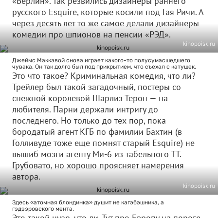
«Берлин». Так резвились дизайнеры раннего
русского Esquire, которые косили под Гая Ричи. А
через десять лет то же самое делали дизайнеры
комедии про шпионов на пенсии «РЭД».
kinopoisk.ru
Джеймс Маккэвой снова играет какого-то полусумасшедшего
чувака. Он так долго был под прикрытием, что съехал с катушек.
Это что такое? Криминальная комедия, что ли?
Трейлер был такой загадочный, постеры со
снежной королевой Шарлиз Терон — на
любителя. Парни держали интригу до
последнего. Но только до тех пор, пока
бородатый агент КГБ по фамилии Бахтин (в
Голливуде тоже еще помнят старый Esquire) не
вышиб мозги агенту Ми-6 из табельного ТТ.
Грубовато, но хорошо проясняет намерения
автора.
kinopoisk.ru
Здесь «атомная блондинка» душит не кагэбэшника, а
гэдээровского мента.
Это такой нуар, что ли. Тут про Европу на пороге