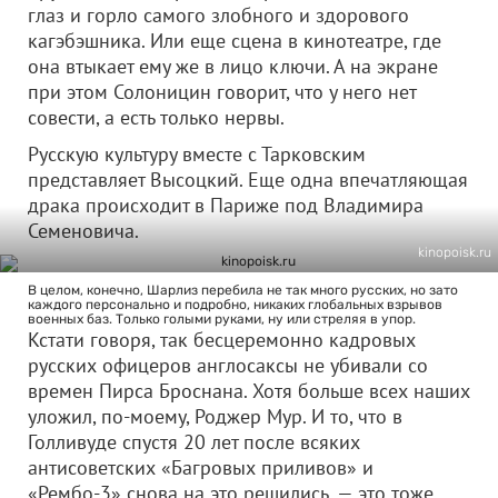
глаз и горло самого злобного и здорового
кагэбэшника. Или еще сцена в кинотеатре, где
она втыкает ему же в лицо ключи. А на экране
при этом Солоницин говорит, что у него нет
совести, а есть только нервы.
Русскую культуру вместе с Тарковским
представляет Высоцкий. Еще одна впечатляющая
драка происходит в Париже под Владимира
Семеновича.
kinopoisk.ru
В целом, конечно, Шарлиз перебила не так много русских, но зато
каждого персонально и подробно, никаких глобальных взрывов
военных баз. Только голыми руками, ну или стреляя в упор.
Кстати говоря, так бесцеремонно кадровых
русских офицеров англосаксы не убивали со
времен Пирса Броснана. Хотя больше всех наших
уложил, по-моему, Роджер Мур. И то, что в
Голливуде спустя 20 лет после всяких
антисоветских «Багровых приливов» и
«Рембо-3» снова на это решились, — это тоже