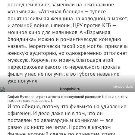
последней войне, заменили на нейтральное
«взрывная». «Атомная блонда» — тут все
понятно: сильная женщина на холодной, а может,
и атомной войне, шпионы, ЦРУ против КГБ —
мощное кино для мальчиков. А «Взрывная
блондинка» можно и романтическую комедию
назвать. Теоретически такой ход мог бы привлечь
женскую аудиторию, но одновременно оттолкнет
мужскую. Короче, по-моему, благодаря этой
перестраховке какого-то нереального проката
фильм у нас не получит, а вот убогое название
уже получил.
kinopoisk.ru
София Бутелла играет агента французской разведки (не знал, что у
них есть еще и разведка).
И это обидно, потому что фильм-то на удивление
офигенен. И дело даже не в том, что он
поставлен по авангардным комиксам — все
равно их никто не читал. Просто в каждом
фильме, который сделан по комиксам, сразу