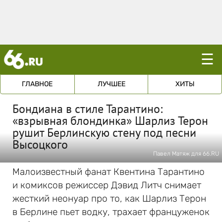
☰
ГЛАВНОЕ
ЛУЧШЕЕ
ХИТЫ
Бондиана в стиле Тарантино:
«взрывная блондинка» Шарлиз Терон
рушит Берлинскую стену под песни
Высоцкого
Павел Матяж для 66.RU
Малоизвестный фанат Квентина Тарантино
и комиксов режиссер Дэвид Литч снимает
жесткий неонуар про то, как Шарлиз Терон
в Берлине пьет водку, трахает француженок