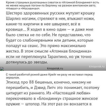
Кроме страшных рукопашных схваток в «Атомной блондинке» есть
не менее мощные погони по Берлину на разном винтажном авто,
«Нивах» и «Москвичах».
Шестеро здоровенных русских мутузят крошку
Шарлиз ногами, стреляют в нее, втыкают ножи,
какие-то кирпичи в нее швыряют, всё в
кровище... Я ходил в кино один — и даже мне
было слегка не по себе. Не представляю, что
будет со слабонервными или детьми, которые
попадут на сеанс. Это прямо максимально
жестко. В этом смысле «Атомная блондинка»
если не переплюнула Тарантино, но уж точно
дотянулась до звезды.
kinopoisk.ru
С такой разбитой рожей даже Крейг ни разу не вставал перед
зеркалом.
Эпизод про 88 бешеных, конечно, никому не
перешибить, и Дэвид Литч это понимает, поэтому
цитирует из раннего. Из «Настоящей любви»
перекочевало в «Блондинку» страшное женское
оружие — штопор. На этот раз он вонзается в