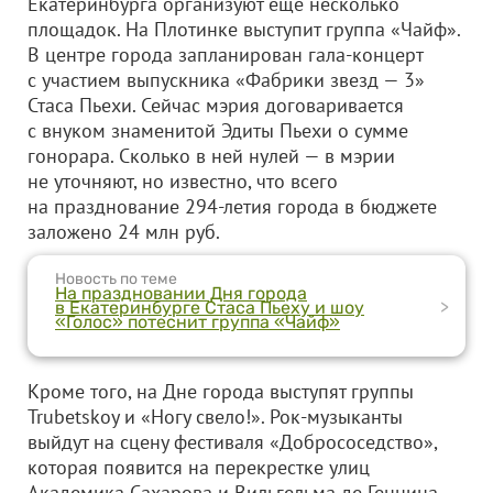
Екатеринбурга организуют еще несколько
площадок. На Плотинке выступит группа «Чайф».
В центре города запланирован гала-концерт
с участием выпускника «Фабрики звезд — 3»
Стаса Пьехи. Сейчас мэрия договаривается
с внуком знаменитой Эдиты Пьехи о сумме
гонорара. Сколько в ней нулей — в мэрии
не уточняют, но известно, что всего
на празднование 294-летия города в бюджете
заложено 24 млн руб.
Новость по теме
На праздновании Дня города
>
в Екатеринбурге Стаса Пьеху и шоу
«Голос» потеснит группа «Чайф»
Кроме того, на Дне города выступят группы
Trubetskoy и «Ногу свело!». Рок-музыканты
выйдут на сцену фестиваля «Добрососедство»,
которая появится на перекрестке улиц
Академика Сахарова и Вильгельма де Геннина.