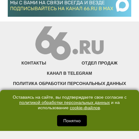
КОНТАКТЫ
ОТДЕЛ ПРОДАЖ
КАНАЛ В TELEGRAM
ПОЛИТИКА ОБРАБОТКИ ПЕРСОНАЛЬНЫХ ДАННЫХ
COOKIE
Оставаясь на сайте, вы подтверждаете свое согласие с
политикой обработки персональных данных
и на
использование
cookie-файлов
.
©2007—2025 66.RU. Воспроизведение, сообщение, доведение до всеобщего
сведения размещенных на сайте 66.RU материалов и их элементов без согласия
правообладателя запрещено. Сетевое издание «Современный портал
Понятно
Екатеринбурга — «66.ru» (18+) зарегистрировано Федеральной службой по
надзору в сфере связи, информационных технологий и массовых коммуникаций
(Роскомнадзор). Регистрационный номер ЭЛ № ФС 77 - 76634 от 02.09.2019
Учредитель: Общество с ограниченной ответственностью "66.ру". Юридический