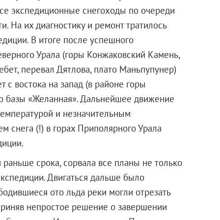
все экспедиционные снегоходы по очереди
и. На их диагностику и ремонт тратилось
педиции. В итоге после успешного
верного Урала (горы Конжаковский Камень,
ебет, перевал Дятлова, плато Маньпупунер)
 с востока на запад (в районе горы
до базы «Желанная». Дальнейшее движение
температурой и незначительным
м снега (!) в горах Приполярного Урала
диции.
 раньше срока, сорвала все планы не только
экспедиции. Двигаться дальше было
ободившиеся ото льда реки могли отрезать
 приняв непростое решение о завершении