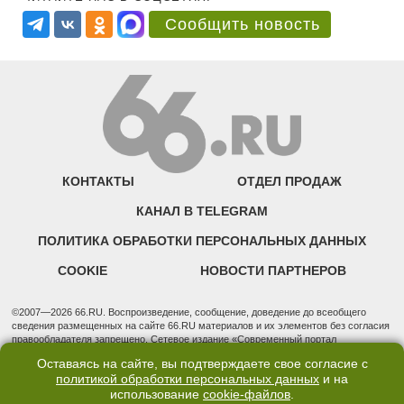
Сообщить новость
КОНТАКТЫ
ОТДЕЛ ПРОДАЖ
КАНАЛ В TELEGRAM
ПОЛИТИКА ОБРАБОТКИ ПЕРСОНАЛЬНЫХ ДАННЫХ
COOKIE
НОВОСТИ ПАРТНЕРОВ
©2007—2026 66.RU. Воспроизведение, сообщение, доведение до всеобщего
сведения размещенных на сайте 66.RU материалов и их элементов без согласия
правообладателя запрещено. Сетевое издание «Современный портал
Екатеринбурга — «66.ru» (18+) зарегистрировано Федеральной службой по
Оставаясь на сайте, вы подтверждаете свое согласие с
надзору в сфере связи, информационных технологий и массовых коммуникаций
политикой обработки персональных данных
и на
(Роскомнадзор). Регистрационный номер ЭЛ № ФС 77 - 76634 от 02.09.2019
использование
cookie-файлов
.
Учредитель: Общество с ограниченной ответственностью "66.ру". Юридический