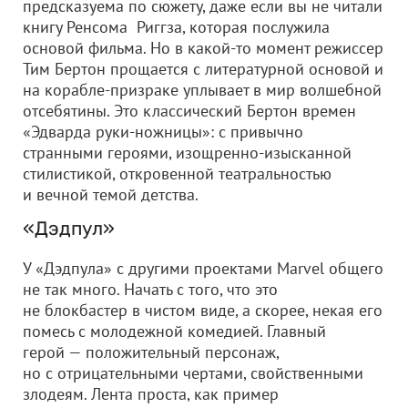
предсказуема по сюжету, даже если вы не читали
книгу Ренсома Риггза, которая послужила
основой фильма. Но в какой-то момент режиссер
Тим Бертон прощается с литературной основой и
на корабле-призраке уплывает в мир волшебной
отсебятины. Это классический Бертон времен
«Эдварда руки-ножницы»: с привычно
странными героями, изощренно-изысканной
стилистикой, откровенной театральностью
и вечной темой детства.
«Дэдпул»
У «Дэдпула» с другими проектами Marvel общего
не так много. Начать с того, что это
не блокбастер в чистом виде, а скорее, некая его
помесь с молодежной комедией. Главный
герой — положительный персонаж,
но с отрицательными чертами, свойственными
злодеям. Лента проста, как пример