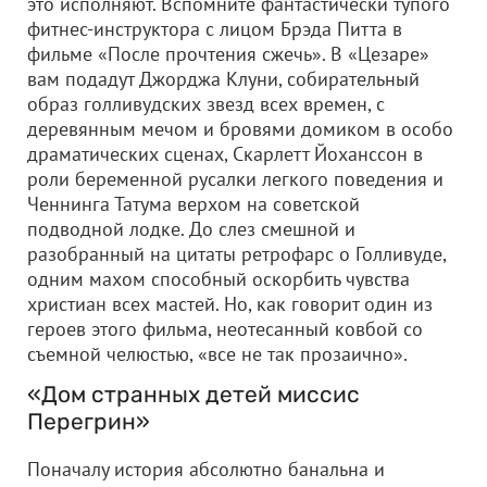
это исполняют. Вспомните фантастически тупого
фитнес-инструктора с лицом Брэда Питта в
фильме «После прочтения сжечь». В «Цезаре»
вам подадут Джорджа Клуни, собирательный
образ голливудских звезд всех времен, с
деревянным мечом и бровями домиком в особо
драматических сценах, Скарлетт Йоханссон в
роли беременной русалки легкого поведения и
Ченнинга Татума верхом на советской
подводной лодке. До слез смешной и
разобранный на цитаты ретрофарс о Голливуде,
одним махом способный оскорбить чувства
христиан всех мастей. Но, как говорит один из
героев этого фильма, неотесанный ковбой со
съемной челюстью, «все не так прозаично».
«Дом странных детей миссис
Перегрин»
Поначалу история абсолютно банальна и