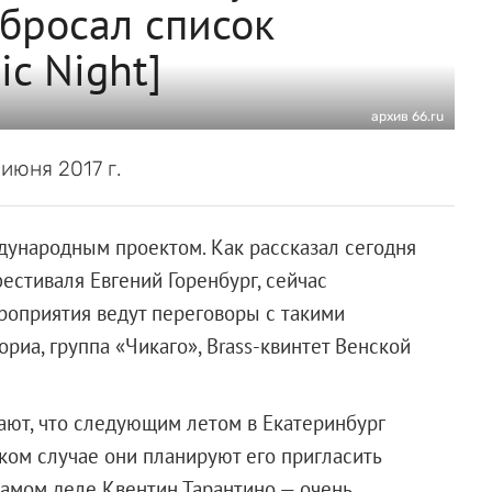
абросал список
c Night]
архив 66.ru
июня 2017 г.
дународным проектом. Как рассказал сегодня
естиваля Евгений Горенбург, сейчас
роприятия ведут переговоры с такими
ориа, группа «Чикаго», Brass-квинтет Венской
ают, что следующим летом в Екатеринбург
ком случае они планируют его пригласить
самом деле Квентин Тарантино — очень