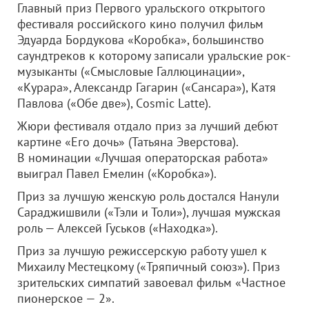
Главный приз Первого уральского открытого
фестиваля российского кино получил фильм
Эдуарда Бордукова «Коробка», большинство
саундтреков к которому записали уральские рок-
музыканты («Смысловые Галлюцинации»,
«Курара», Александр Гагарин («Сансара»), Катя
Павлова («Обе две»), Сosmic Latte).
Жюри фестиваля отдало приз за лучший дебют
картине «Его дочь» (Татьяна Эверстова).
В номинации «Лучшая операторская работа»
выиграл Павел Емелин («Коробка»).
Приз за лучшую женскую роль достался Нанули
Сараджишвили («Тэли и Толи»), лучшая мужская
роль — Алексей Гуськов («Находка»).
Приз за лучшую режиссерскую работу ушел к
Михаилу Местецкому («Тряпичный союз»). Приз
зрительских симпатий завоевал фильм «Частное
пионерское — 2».