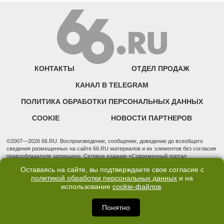
КОНТАКТЫ
ОТДЕЛ ПРОДАЖ
КАНАЛ В TELEGRAM
ПОЛИТИКА ОБРАБОТКИ ПЕРСОНАЛЬНЫХ ДАННЫХ
COOKIE
НОВОСТИ ПАРТНЕРОВ
©2007—2026 66.RU. Воспроизведение, сообщение, доведение до всеобщего
сведения размещенных на сайте 66.RU материалов и их элементов без согласия
правообладателя запрещено. Сетевое издание «Современный портал
Екатеринбурга — «66.ru» (18+) зарегистрировано Федеральной службой по
Оставаясь на сайте, вы подтверждаете свое согласие с
надзору в сфере связи, информационных технологий и массовых коммуникаций
политикой обработки персональных данных
и на
(Роскомнадзор). Регистрационный номер ЭЛ № ФС 77 - 76634 от 02.09.2019
использование
cookie-файлов
.
Учредитель: Общество с ограниченной ответственностью "66.ру". Юридический
адрес: 620014, Свердловская обл., г. Екатеринбург, ул. Бориса Ельцина, строение
3, оф. 7015 Фактический адрес редакции и отдела продаж: 620014, Свердловская
Понятно
обл., г. Екатеринбург, ул. Бориса Ельцина, д. 3, оф. 7015, +7 (343) 288-50-66
info@news.66.ru Главный редактор: Шлыков Дмитрий Владимирович