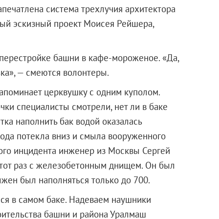
апечатлена система трехлучия архитектора
вый эскизный проект Моисея Рейшера,
перестройке башни в кафе-мороженое. «Да,
ка», — смеются волонтеры.
апоминает церквушку с одним куполом.
очки специалисты смотрели, нет ли в баке
ытка наполнить бак водой оказалась
вода потекла вниз и смыла вооруженного
того инцидента инженер из Москвы Сергей
тот раз с железобетонным днищем. Он был
лжен был наполняться только до 700.
ся в самом баке. Надеваем наушники
оительства башни и района Уралмаш