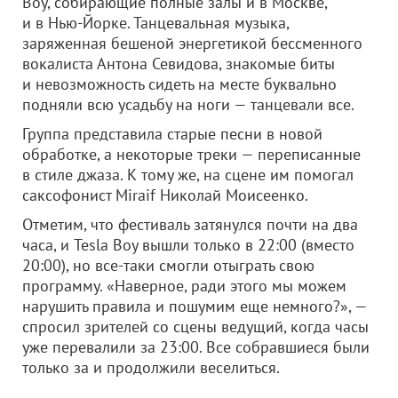
Boy, собирающие полные залы и в Москве,
и в Нью-Йорке. Танцевальная музыка,
заряженная бешеной энергетикой бессменного
вокалиста Антона Севидова, знакомые биты
и невозможность сидеть на месте буквально
подняли всю усадьбу на ноги — танцевали все.
Группа представила старые песни в новой
обработке, а некоторые треки — переписанные
в стиле джаза. К тому же, на сцене им помогал
саксофонист Miraif Николай Моисеенко.
Отметим, что фестиваль затянулся почти на два
часа, и Tesla Boy вышли только в 22:00 (вместо
20:00), но все-таки смогли отыграть свою
программу. «Наверное, ради этого мы можем
нарушить правила и пошумим еще немного?», —
спросил зрителей со сцены ведущий, когда часы
уже перевалили за 23:00. Все собравшиеся были
только за и продолжили веселиться.