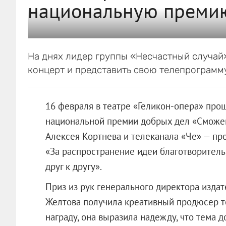
национальную премию
На днях лидер группы «Несчастный случай»
концерт и представить свою телепрограмму
16 февраля в театре «Геликон-опера» про
национальной премии добрых дел «Сможем
Алексея Кортнева и телеканала «Че» — п
«За распространение идеи благотворител
друг к другу».
Приз из рук генерального директора изда
Желтова получила креативный продюсер т
награду, она выразила надежду, что тема