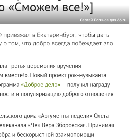
 «Сможем все!»]
Сергей Логинов для 66.ru
 приезжал в Екатеринбург, чтобы дать
 о том, что добро всегда побеждает зло.
шла третья церемония вручения
 вместе!». Новый проект рок-музыканта
рограмма
«Доброе дело»
— получил награду
ьности и популяризацию доброго отношения
тельского дома «Аргументы недели» Олега
елеканала «Че» Вера Зборовская. Принимая
 добра и бескорыстной взаимопомощи