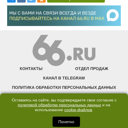
КОНТАКТЫ
ОТДЕЛ ПРОДАЖ
КАНАЛ В TELEGRAM
ПОЛИТИКА ОБРАБОТКИ ПЕРСОНАЛЬНЫХ ДАННЫХ
COOKIE
Оставаясь на сайте, вы подтверждаете свое согласие с
политикой обработки персональных данных
и на
использование
cookie-файлов
.
©2007—2025 66.RU. Воспроизведение, сообщение, доведение до всеобщего
сведения размещенных на сайте 66.RU материалов и их элементов без согласия
правообладателя запрещено. Сетевое издание «Современный портал
Понятно
Екатеринбурга — «66.ru» (18+) зарегистрировано Федеральной службой по
надзору в сфере связи, информационных технологий и массовых коммуникаций