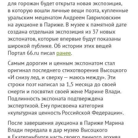
для горожан будет открыта новая экспозиция,
в которую вошли личные вещи поэта, купленные
уральским меценатом Андреем Гавриловским
на аукционе в Париже. В музее к памятной дате
создана отдельная экспозиция из 37 новых
экспонатов, которые впервые будут показаны
широкой публике. Об истории этих вещей
Портал 66.ru писал
ранее
.
Самым дорогим и ценным экспонатом стал
оригинал последнего стихотворения Высоцкого
«И снизу лед, и сверху — маюсь между». Эти
строки поэт написал за 1,5 месяца до своей
смерти и посвятил своей жене Марине Влади.
Подлинность экспоната подтверждена
экспертизой. Ему присвоена категория
«культурная ценность Российской Федерации».
После завершения аукциона в Париже Марина
Влади передала в дар музею Высоцкого
в Екатеринбурге часть своего личного архива.