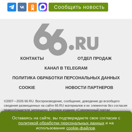
Сообщить новость
КОНТАКТЫ
ОТДЕЛ ПРОДАЖ
КАНАЛ В TELEGRAM
ПОЛИТИКА ОБРАБОТКИ ПЕРСОНАЛЬНЫХ ДАННЫХ
COOKIE
НОВОСТИ ПАРТНЕРОВ
©2007—2026 66.RU. Воспроизведение, сообщение, доведение до всеобщего
сведения размещенных на сайте 66.RU материалов и их элементов без согласия
правообладателя запрещено. Сетевое издание «Современный портал
Екатеринбурга — «66.ru» (18+) зарегистрировано Федеральной службой по
Оставаясь на сайте, вы подтверждаете свое согласие с
надзору в сфере связи, информационных технологий и массовых коммуникаций
политикой обработки персональных данных
и на
(Роскомнадзор). Регистрационный номер ЭЛ № ФС 77 - 76634 от 02.09.2019
использование
cookie-файлов
.
Учредитель: Общество с ограниченной ответственностью "66.ру". Юридический