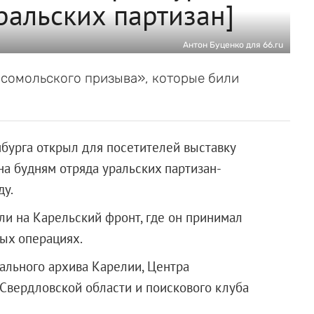
ральских партизан]
Антон Буценко для 66.ru
сомольского призыва», которые били
нбурга открыл для посетителей выставку
а будням отряда уральских партизан-
ду.
ли на Карельский фронт, где он принимал
ых операциях.
льного архива Карелии, Центра
Свердловской области и поискового клуба