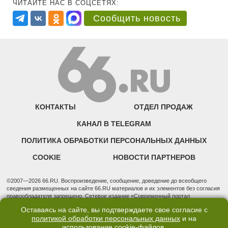
ЧИТАЙТЕ НАС В СОЦСЕТЯХ:
Сообщить новость
КОНТАКТЫ
ОТДЕЛ ПРОДАЖ
КАНАЛ В TELEGRAM
ПОЛИТИКА ОБРАБОТКИ ПЕРСОНАЛЬНЫХ ДАННЫХ
COOKIE
НОВОСТИ ПАРТНЕРОВ
©2007—2026 66.RU. Воспроизведение, сообщение, доведение до всеобщего
сведения размещенных на сайте 66.RU материалов и их элементов без согласия
правообладателя запрещено. Сетевое издание «Современный портал
Екатеринбурга — «66.ru» (18+) зарегистрировано Федеральной службой по
Оставаясь на сайте, вы подтверждаете свое согласие с
надзору в сфере связи, информационных технологий и массовых коммуникаций
политикой обработки персональных данных
и на
(Роскомнадзор). Регистрационный номер ЭЛ № ФС 77 - 76634 от 02.09.2019
использование
cookie-файлов
.
Учредитель: Общество с ограниченной ответственностью "66.ру". Юридический