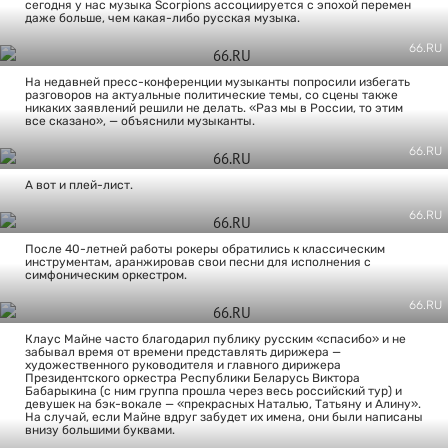
сегодня у нас музыка Scorpions ассоциируется с эпохой перемен
даже больше, чем какая-либо русская музыка.
66.RU
На недавней пресс-конференции музыканты попросили избегать
разговоров на актуальные политические темы, со сцены также
никаких заявлений решили не делать. «Раз мы в России, то этим
все сказано», — объяснили музыканты.
66.RU
А вот и плей-лист.
66.RU
После 40-летней работы рокеры обратились к классическим
инструментам, аранжировав свои песни для исполнения с
симфоническим оркестром.
66.RU
Клаус Майне часто благодарил публику русским «спасибо» и не
забывал время от времени представлять дирижера —
художественного руководителя и главного дирижера
Президентского оркестра Республики Беларусь Виктора
Бабарыкина (с ним группа прошла через весь российский тур) и
девушек на бэк-вокале — «прекрасных Наталью, Татьяну и Алину».
На случай, если Майне вдруг забудет их имена, они были написаны
внизу большими буквами.