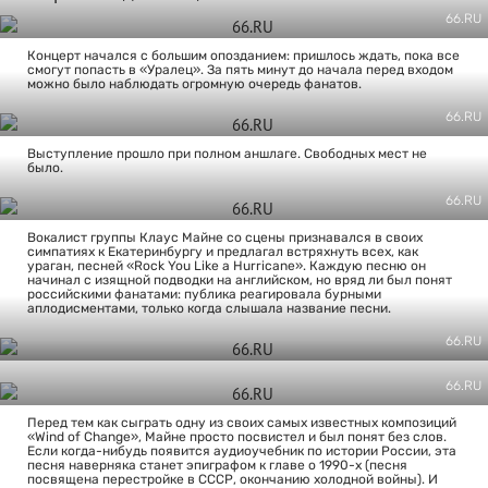
66.RU
Концерт начался с большим опозданием: пришлось ждать, пока все
смогут попасть в «Уралец». За пять минут до начала перед входом
можно было наблюдать огромную очередь фанатов.
66.RU
Выступление прошло при полном аншлаге. Свободных мест не
было.
66.RU
Вокалист группы Клаус Майне со сцены признавался в своих
симпатиях к Екатеринбургу и предлагал встряхнуть всех, как
ураган, песней «Rock You Like a Hurricane». Каждую песню он
начинал с изящной подводки на английском, но вряд ли был понят
российскими фанатами: публика реагировала бурными
аплодисментами, только когда слышала название песни.
66.RU
66.RU
Перед тем как сыграть одну из своих самых известных композиций
«Wind of Change», Майне просто посвистел и был понят без слов.
Если когда-нибудь появится аудиоучебник по истории России, эта
песня наверняка станет эпиграфом к главе о 1990-х (песня
посвящена перестройке в СССР, окончанию холодной войны). И