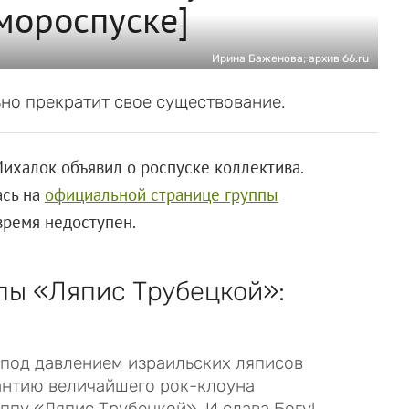
амороспуске]
Ирина Баженова; архив 66.ru
ьно прекратит свое существование.
ихалок объявил о роспуске коллектива.
ась на
официальной странице группы
время недоступен.
пы «Ляпис Трубецкой»:
 под давлением израильских ляписов
мантию величайшего рок-клоуна
уппу «Ляпис Трубецкой». И слава Богу!