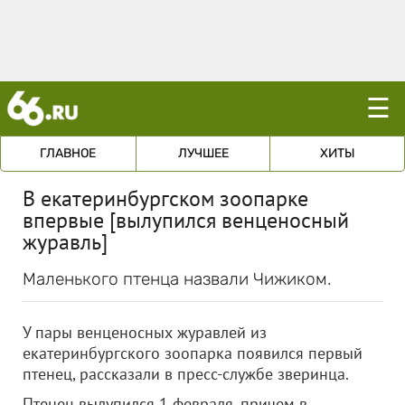
☰
ГЛАВНОЕ
ЛУЧШЕЕ
ХИТЫ
В екатеринбургском зоопарке
впервые [вылупился венценосный
журавль]
Маленького птенца назвали Чижиком.
У пары венценосных журавлей из
екатеринбургского зоопарка появился первый
птенец, рассказали в пресс-службе зверинца.
Птенец вылупился 1 февраля, причем в