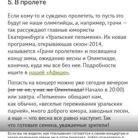
5. В пролете
Если кому-то и суждено пролететь, то пусть это
будут не наши олимпийцы, а, например, грачи —
так рассуждают главные юмористы
Екатеринбурга «Уральские пельмени». Их новая
программа, открывающая сезон-2014,
называется «Грачи пролетели» и посвящена
концу зимы, ожиданию весны и Олимпиаде,
конечно, куда мы все без нее. Подробности
ищите в
нашей «Афише»
.
Попасть на концерт можно уже сегодня вечером
(
не-не-не, у нас же Олимпиада!
Начало в 20:00)
или завтра. «Пельмени» обещают нам,
как обычно, «веселые переживания уральских
парней», много доброго юмора, заводных песен,
а еще — что весна все равно наступит. Так
что готовьте семена, уважаемые зрители!
Если вы не видели, как «пельмени» готовятся к своим концертам и
какая маленькая армия им в этом помогает, добро пожаловать в