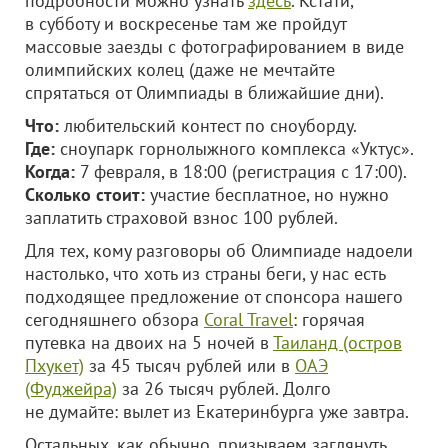
подробности можно узнать
здесь
. Кстати,
в субботу и воскресенье там же пройдут
массовые заезды с фотографированием в виде
олимпийских колец (даже не мечтайте
спрятаться от Олимпиады в ближайшие дни).
Что:
любительский контест по сноуборду.
Где:
сноупарк горнолыжного комплекса «Уктус».
Когда:
7 февраля, в 18:00 (регистрация с 17:00).
Сколько стоит:
участие бесплатное, но нужно
заплатить страховой взнос 100 рублей.
Для тех, кому разговоры об Олимпиаде надоели
настолько, что хоть из страны беги, у нас есть
подходящее предложение от спонсора нашего
сегодняшнего обзора
Coral Trаvel
: горячая
путевка на двоих на 5 ночей в
Таиланд (остров
Пхукет)
за 45 тысяч рублей или в
ОАЭ
(Фуджейра)
за 26 тысяч рублей. Долго
не думайте: вылет из Екатеринбурга уже завтра.
Остальных, как обычно, призываем заглянуть