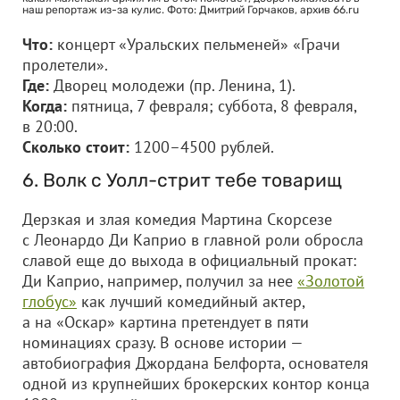
наш репортаж из-за кулис. Фото: Дмитрий Горчаков, архив 66.ru
Что:
концерт «Уральских пельменей» «Грачи
пролетели».
Где:
Дворец молодежи (пр. Ленина, 1).
Когда:
пятница, 7 февраля; суббота, 8 февраля,
в 20:00.
Сколько стоит:
1200–4500 рублей.
6. Волк с Уолл-стрит тебе товарищ
Дерзкая и злая комедия Мартина Скорсезе
с Леонардо Ди Каприо в главной роли обросла
славой еще до выхода в официальный прокат:
Ди Каприо, например, получил за нее
«Золотой
глобус»
как лучший комедийный актер,
а на «Оскар» картина претендует в пяти
номинациях сразу. В основе истории —
автобиография Джордана Белфорта, основателя
одной из крупнейших брокерских контор конца