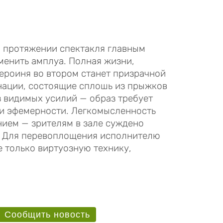
а протяжении спектакля главным
енить амплуа. Полная жизни,
героиня во втором станет призрачной
нации, состоящие сплошь из прыжков
з видимых усилий — образ требует
 и эфемерности. Легкомысленность
нием — зрителям в зале суждено
м. Для перевоплощения исполнителю
 только виртуозную технику,
лант.
Сообщить новость