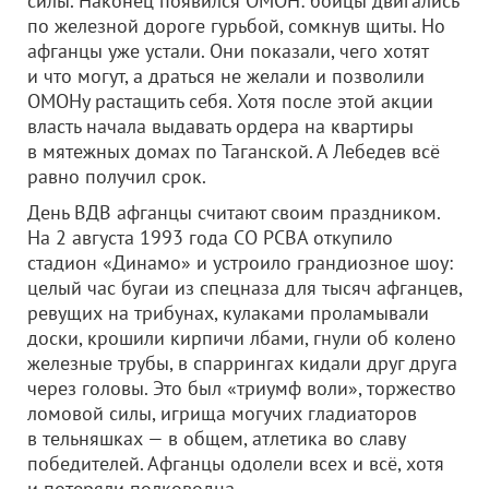
силы. Наконец появился ОМОН: бойцы двигались
по железной дороге гурьбой, сомкнув щиты. Но
афганцы уже устали. Они показали, чего хотят
и что могут, а драться не желали и позволили
ОМОНу растащить себя. Хотя после этой акции
власть начала выдавать ордера на квартиры
в мятежных домах по Таганской. А Лебедев всё
равно получил срок.
День ВДВ афганцы считают своим праздником.
На 2 августа 1993 года СО РСВА откупило
стадион «Динамо» и устроило грандиозное шоу:
целый час бугаи из спецназа для тысяч афганцев,
ревущих на трибунах, кулаками проламывали
доски, крошили кирпичи лбами, гнули об колено
железные трубы, в спаррингах кидали друг друга
через головы. Это был «триумф воли», торжество
ломовой силы, игрища могучих гладиаторов
в тельняшках — в общем, атлетика во славу
победителей. Афганцы одолели всех и всё, хотя
и потеряли полководца.