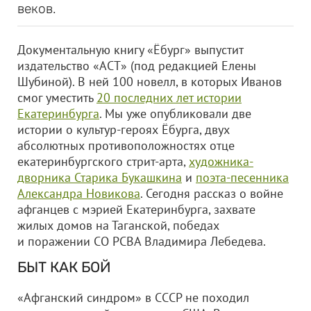
веков.
Документальную книгу «Ёбург» выпустит
издательство «АСТ» (под редакцией Елены
Шубиной). В ней 100 новелл, в которых Иванов
смог уместить
20 последних лет истории
Екатеринбурга
. Мы уже опубликовали две
истории о культур-героях Ёбурга, двух
абсолютных противоположностях отце
екатеринбургского стрит-арта,
художника-
дворника Старика Букашкина
и
поэта-песенника
Александра Новикова
. Сегодня рассказ о войне
афганцев с мэрией Екатеринбурга, захвате
жилых домов на Таганской, победах
и поражении СО РСВА Владимира Лебедева.
БЫТ КАК БОЙ
«Афганский синдром» в СССР не походил