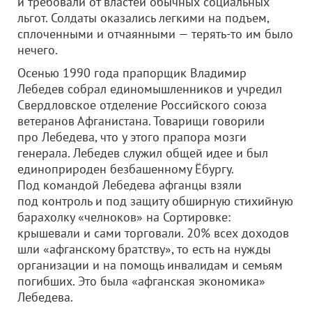
и требовали от властей обычных социальных
льгот. Солдаты оказались легкими на подъем,
сплоченными и отчаянными — терять-то им было
нечего.
Осенью 1990 года прапорщик Владимир
Лебедев собрал единомышленников и учредил
Свердловское отделение Российского союза
ветеранов Афганистана. Товарищи говорили
про Лебедева, что у этого прапора мозги
генерала. Лебедев служил общей идее и был
единоприроден безбашенному Ёбургу.
Под командой Лебедева афганцы взяли
под контроль и под защиту обширную стихийную
барахолку «челноков» на Сортировке:
крышевали и сами торговали. 20% всех доходов
шли «афганскому братству», то есть на нужды
организации и на помощь инвалидам и семьям
погибших. Это была «афганская экономика»
Лебедева.