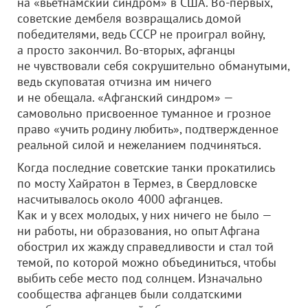
на «вьетнамский синдром» в США. Во-первых,
советские дембеля возвращались домой
победителями, ведь СССР не проиграл войну,
а просто закончил. Во-вторых, афганцы
не чувствовали себя сокрушительно обманутыми,
ведь скуповатая отчизна им ничего
и не обещала. «Афганский синдром» —
самовольно присвоенное туманное и грозное
право «учить родину любить», подтвержденное
реальной силой и нежеланием подчиняться.
Когда последние советские танки прокатились
по мосту Хайратон в Термез, в Свердловске
насчитывалось около 4000 афганцев.
Как и у всех молодых, у них ничего не было —
ни работы, ни образования, но опыт Афгана
обострил их жажду справедливости и стал той
темой, по которой можно объединиться, чтобы
выбить себе место под солнцем. Изначально
сообщества афганцев были солдатскими