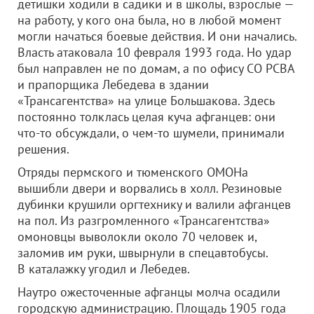
детишки ходили в садики и в школы, взрослые —
на работу, у кого она была, но в любой момент
могли начаться боевые действия. И они начались.
Власть атаковала 10 февраля 1993 года. Но удар
был направлен не по домам, а по офису СО РСВА
и прапорщика Лебедева в здании
«Трансагентства» на улице Большакова. Здесь
постоянно толклась целая куча афганцев: они
что-то обсуждали, о чем-то шумели, принимали
решения.
Отряды пермского и тюменского ОМОНа
вышибли двери и ворвались в холл. Резиновые
дубинки крушили оргтехнику и валили афганцев
на пол. Из разгромленного «Трансагентства»
омоновцы выволокли около 70 человек и,
заломив им руки, швырнули в спецавтобусы.
В каталажку угодил и Лебедев.
Наутро ожесточенные афганцы молча осадили
городскую администрацию. Площадь 1905 года