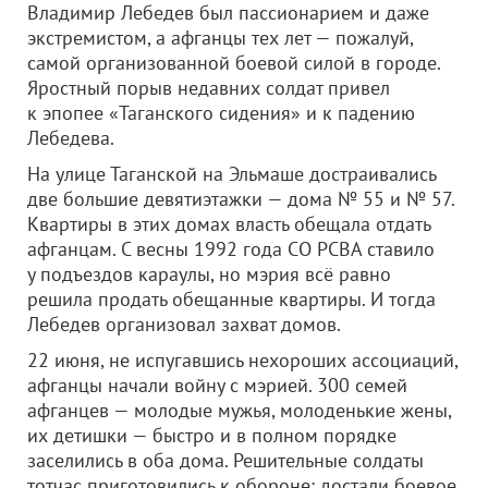
Владимир Лебедев был пассионарием и даже
экстремистом, а афганцы тех лет — пожалуй,
самой организованной боевой силой в городе.
Яростный порыв недавних солдат привел
к эпопее «Таганского сидения» и к падению
Лебедева.
На улице Таганской на Эльмаше достраивались
две большие девятиэтажки — дома № 55 и № 57.
Квартиры в этих домах власть обещала отдать
афганцам. С весны 1992 года СО РСВА ставило
у подъездов караулы, но мэрия всё равно
решила продать обещанные квартиры. И тогда
Лебедев организовал захват домов.
22 июня, не испугавшись нехороших ассоциаций,
афганцы начали войну с мэрией. 300 семей
афганцев — молодые мужья, молоденькие жены,
их детишки — быстро и в полном порядке
заселились в оба дома. Решительные солдаты
тотчас приготовились к обороне: достали боевое