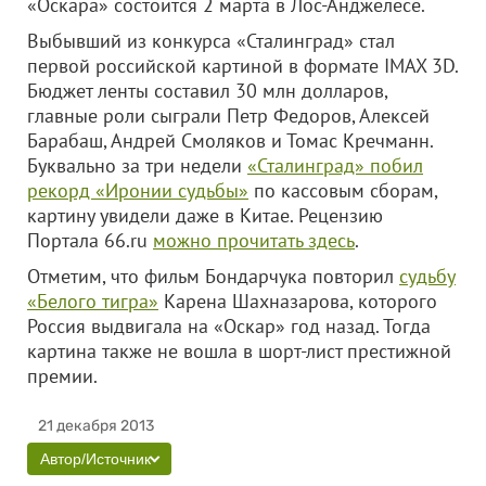
«Оскара» состоится 2 марта в Лос-Анджелесе.
Выбывший из конкурса «Сталинград» стал
первой российской картиной в формате IMAX 3D.
Бюджет ленты составил 30 млн долларов,
главные роли сыграли Петр Федоров, Алексей
Барабаш, Андрей Смоляков и Томас Кречманн.
Буквально за три недели
«Сталинград» побил
рекорд «Иронии судьбы»
по кассовым сборам,
картину увидели даже в Китае. Рецензию
Портала 66.ru
можно прочитать здесь
.
Отметим, что фильм Бондарчука повторил
судьбу
«Белого тигра»
Карена Шахназарова, которого
Россия выдвигала на «Оскар» год назад. Тогда
картина также не вошла в шорт-лист престижной
премии.
21 декабря 2013
Автор/Источник