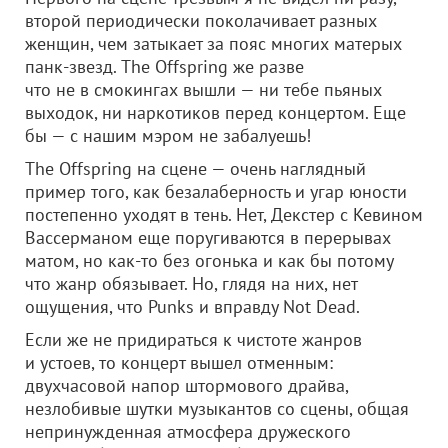
второй периодически поколачивает разных
женщин, чем затыкает за пояс многих матерых
панк-звезд. The Offspring же разве
что не в смокингах вышли — ни тебе пьяных
выходок, ни наркотиков перед концертом. Еще
бы — с нашим мэром не забалуешь!
The Offspring на сцене — очень наглядный
пример того, как безалаберность и угар юности
постепенно уходят в тень. Нет, Декстер с Кевином
Вассерманом еще поругиваются в перерывах
матом, но как-то без огонька и как бы потому
что жанр обязывает. Но, глядя на них, нет
ощущения, что Punks и вправду Not Dead.
Если же не придираться к чистоте жанров
и устоев, то концерт вышел отменным:
двухчасовой напор штормового драйва,
незлобивые шутки музыкантов со сцены, общая
непринужденная атмосфера дружеского