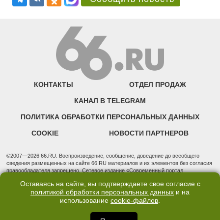
КОНТАКТЫ
ОТДЕЛ ПРОДАЖ
КАНАЛ В TELEGRAM
ПОЛИТИКА ОБРАБОТКИ ПЕРСОНАЛЬНЫХ ДАННЫХ
COOKIE
НОВОСТИ ПАРТНЕРОВ
©2007—2026 66.RU. Воспроизведение, сообщение, доведение до всеобщего
сведения размещенных на сайте 66.RU материалов и их элементов без согласия
правообладателя запрещено. Сетевое издание «Современный портал
Екатеринбурга — «66.ru» (18+) зарегистрировано Федеральной службой по
Оставаясь на сайте, вы подтверждаете свое согласие с
надзору в сфере связи, информационных технологий и массовых коммуникаций
политикой обработки персональных данных
и на
(Роскомнадзор). Регистрационный номер ЭЛ № ФС 77 - 76634 от 02.09.2019
использование
cookie-файлов
.
Учредитель: Общество с ограниченной ответственностью "66.ру". Юридический
адрес: 620014, Свердловская обл., г. Екатеринбург, ул. Бориса Ельцина, строение
3, оф. 7015 Фактический адрес редакции и отдела продаж: 620014, Свердловская