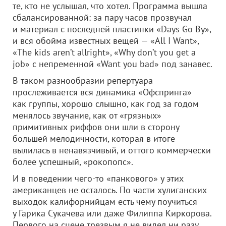
те, кто не услышал, что хотел. Программа вышла
сбалансированной: за пару часов прозвучал
и материал с последней пластинки «Days Go By»,
и вся обойма известных вещей — «All I Want»,
«The kids aren’t allright», «Why don’t you get a
job» с непременной «Want you bad» под занавес.
В таком разнообразии репертуара
прослеживается вся динамика «Офспринга»
как группы, хорошо слышно, как год за годом
менялось звучание, как от «грязных»
примитивных риффов они шли в сторону
большей мелодичности, которая в итоге
вылилась в ненавязчивый, и оттого коммерчески
более успешный, «рокопопс».
И в поведении чего-то «панкового» у этих
американцев не осталось. По части хулиганских
выходок калифорнийцам есть чему поучиться
у Гарика Сукачева или даже Филиппа Киркорова.
Первого на сцене трезвым я не видел ни разу,