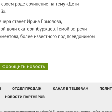
 своем роде сочинение на тему «Дети
й».
ечера станет Ирина Ермолова,
ой доли екатеринбуржцев. Темой встречи
иментова, более известного под псевдонимом
Сообщить новость
Ы
ОТДЕЛ ПРОДАЖ
КАНАЛ В TELEGRAM
ПОЛИТ
НОВОСТИ ПАРТНЕРОВ
о сведения размещенных на сайте 66.RU материалов и их элементов без соглас